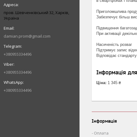
в смартфонах і планш
Приголомшлива проду
пров. Шевченківський 32, Харків,
Забезпечує більш вис
Україна
Підвищення багатоза
При активації декільк
damian.prom@gmail.com
Насиченість розваг
Підтримує запис відео
+380955334496
Відповідає стандарту
Інформація дл
+380955334496
Ціна:
1 345 ₴
+380955334496
Інформація
Оплата