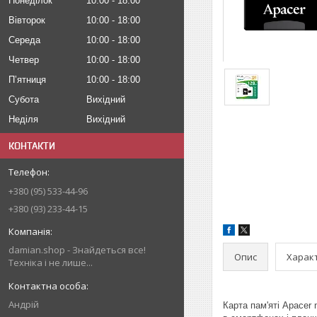
Понеділок
10:00
18:00
Вівторок
10:00
18:00
Середа
10:00
18:00
Четвер
10:00
18:00
Пʼятниця
10:00
18:00
Субота
Вихідний
Неділя
Вихідний
КОНТАКТИ
+380 (95) 533-44-96
+380 (93) 233-44-15
damian.shop - Знайдеться все!
Опис
Харак
Техніка і не лише...
Андрій
Карта пам'яті Apacer