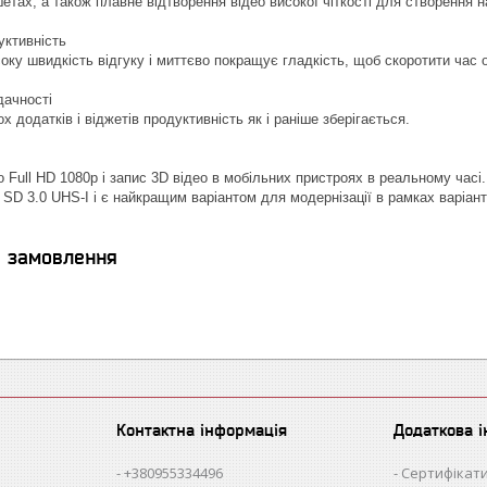
етах, а також плавне відтворення відео високої чіткості для створення 
ктивність
оку швидкість відгуку і миттєво покращує гладкість, щоб скоротити час о
дачності
ох додатків і віджетів продуктивність як і раніше зберігається.
 Full HD 1080p і запис 3D відео в мобільних пристроях в реальному часі.
 SD 3.0 UHS-I і є найкращим варіантом для модернізації в рамках варіант
я замовлення
Контактна інформація
Додаткова 
+380955334496
Сертифікати