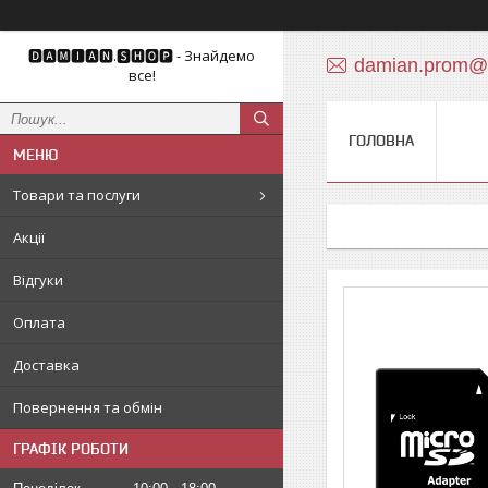
🅳🅰🅼🅸🅰🅽.🆂🅷🅾🅿 - Знайдемо
damian.prom@
все!
ГОЛОВНА
Товари та послуги
Акції
Відгуки
Оплата
Доставка
Повернення та обмін
ГРАФІК РОБОТИ