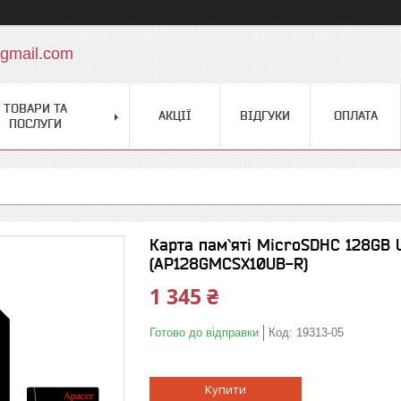
gmail.com
ТОВАРИ ТА
АКЦІЇ
ВІДГУКИ
ОПЛАТА
ПОСЛУГИ
Карта пам`ятi MicroSDHC 128GB U
(AP128GMCSX10UB-R)
1 345 ₴
Готово до відправки
Код:
19313-05
Купити