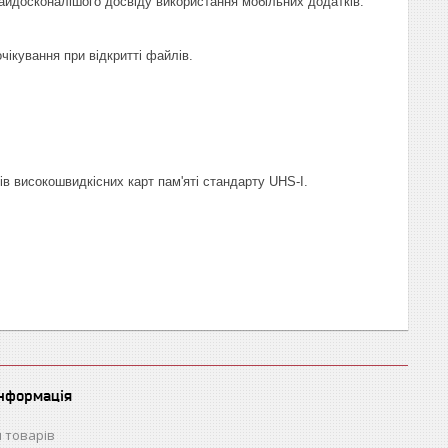
найдосконалішого досвіду використання мобільних додатків.
чікування при відкритті файлів.
ів високошвидкісних карт пам'яті стандарту UHS-I.
інформація
 товарів