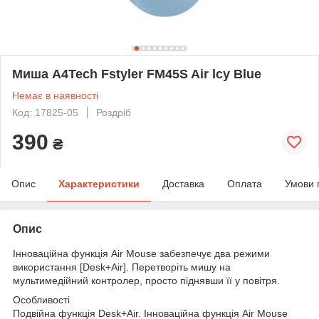
Миша A4Tech Fstyler FM45S Air lcy Blue
Немає в наявності
Код: 17825-05
Роздріб
390
₴
Опис
Характеристики
Доставка
Оплата
Умови 
Опис
Інноваційна функція Air Mouse забезпечує два режими
використання [Desk+Air]. Перетворіть мишу на
мультимедійний контролер, просто піднявши її у повітря.
Особливості
Подвійна функція Desk+Air. Інноваційна функція Air Mouse