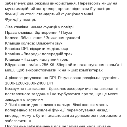
забезпечує два режими використання. Перетворіть мишу на
мультимедійний контролер, просто піднявши її у повітря
Функції на столі: стандартний функціонал миші
Функції у повітрі:
Ліва клавіша: немає функції у повітрі
Права клавіша: Відтворення / Пауза
Колесо: Збільшення / Зниження гучності
Клавіша колеса: Вимкнути звук
Клавіша DPI: відкрити медіаплеєр
Клавіша «Вперед»: попередній трек
Клавіша «Назад»: наступний трек
Вбудована пам’ять 256 Кб. Зберігайте налаштування в пам’яті
миші, щоб використовувати їх на інших комп’ютерах
4-рівневе регулювання DPI. Регульована роздільна здатність
1000-1200-1600-2400 DPI
Безшумне натискання. Дозволяє зосередитися на виконанні
поставленого завдання і не турбуватися про те, що це може
завадити оточуючим
2 бічні кнопки для великого пальця. Бічні кнопки мають
попередньо встановлені функції перемотування назад і
вперед і можуть бути налаштовані за допомогою програмного
забезпечення
Програмне забезпечення для редагування налаштувань