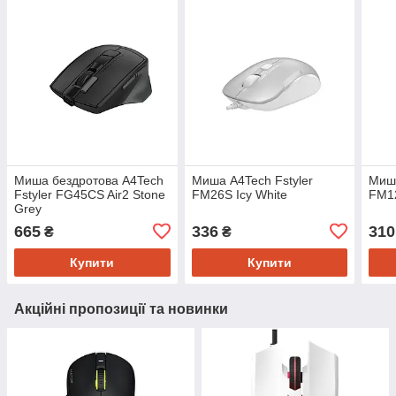
Миша бездротова A4Tech
Миша A4Tech Fstyler
Миша
Fstyler FG45CS Air2 Stone
FM26S Icy White
FM12
Grey
665
336
310
₴
₴
Купити
Купити
Акційні пропозиції та новинки