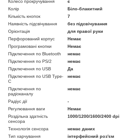
Колесо прокручування
є
Колір
Біло-блакитний
Кількість кнопок
7
Наявність підсвічування
без підсвічування
Орієнтація
для правої руки
Перфорований корпус
Немає
Програмовані кнопки
Немає
Підключення по Bluetooth
немає
Підключення по PS/2
немає
Підключення по USB
Да
Підключення по USB Type-
немає
C
Підключення по
немає
радіоканалу
Радіус дії
-
Регулювання ваги
Немає
Роздільна здатність
1000/1200/1600/2400 dpi
сенсора
Технологія сенсора
немає даних
Тип харчування
інтерфейсний роз'єм