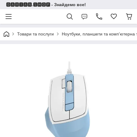
🅳🅰🅼🅸🅰🅽.🆂🅷🅾🅿 - Знайдемо все!
Товари та послуги
Ноутбуки, планшети та комп'ютерна 