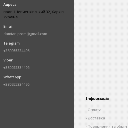
пров. Шевченківський 32, Харків,
Україна
damian.prom@gmail.com
+380955334496
+380955334496
+380955334496
Інформація
Оплата
Доставка
Повернення та обмін