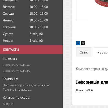
Понеділок
10:00
18:00
Вівторок
10:00
18:00
Середа
10:00
18:00
Четвер
10:00
18:00
Пʼятниця
10:00
18:00
Субота
Вихідний
Неділя
Вихідний
КОНТАКТИ
Опис
Харак
+380 (95) 533-44-96
Комплект порожніх дис
+380 (93) 233-44-15
Інформація дл
damian.shop - Знайдеться все!
Техніка і не лише...
Ціна:
579 ₴
Андрій