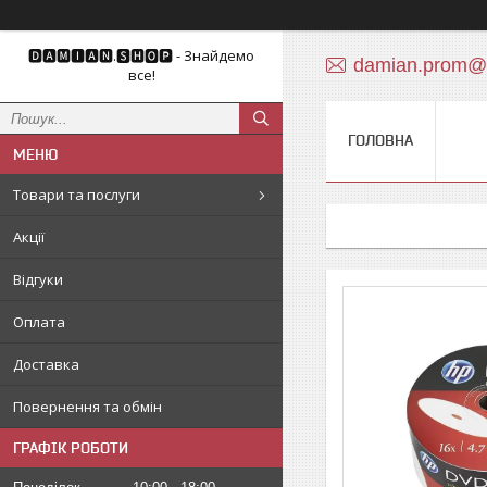
🅳🅰🅼🅸🅰🅽.🆂🅷🅾🅿 - Знайдемо
damian.prom@
все!
ГОЛОВНА
Товари та послуги
Акції
Відгуки
Оплата
Доставка
Повернення та обмін
ГРАФІК РОБОТИ