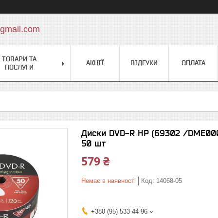
gmail.com
ТОВАРИ ТА
АКЦІЇ
ВІДГУКИ
ОПЛАТА
ПОСЛУГИ
Диски DVD-R HP (69302 /DME0007
50 шт
579 ₴
Немає в наявності
Код:
14068-05
+380 (95) 533-44-96