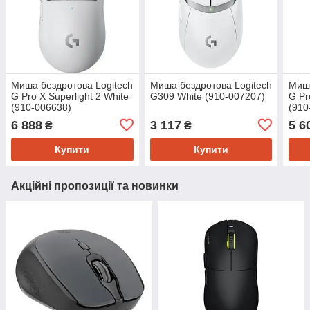
Миша бездротова Logitech
Миша бездротова Logitech
Миша
G Pro X Superlight 2 White
G309 White (910-007207)
G Pr
(910-006638)
(910
6 888
3 117
5 6
₴
₴
Купити
Купити
Акційні пропозиції та новинки