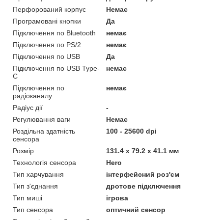
Перфорований корпус
Немає
Програмовані кнопки
Да
Підключення по Bluetooth
немає
Підключення по PS/2
немає
Підключення по USB
Да
Підключення по USB Type-
немає
C
Підключення по
немає
радіоканалу
Радіус дії
-
Регулювання ваги
Немає
Роздільна здатність
100 - 25600 dpi
сенсора
Розмір
131.4 х 79.2 х 41.1 мм
Технологія сенсора
Hero
Тип харчування
інтерфейсний роз'єм
Тип з'єднання
дротове підключення
Тип миші
ігрова
Тип сенсора
оптичний сенсор