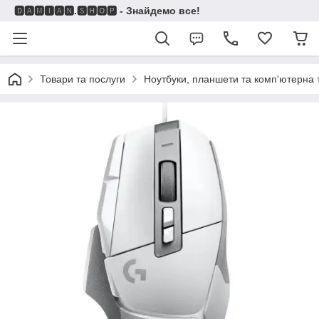
🅳🅰🅼🅸🅰🅽.🆂🅷🅾🅿 - Знайдемо все!
Товари та послуги
Ноутбуки, планшети та комп'ютерна 