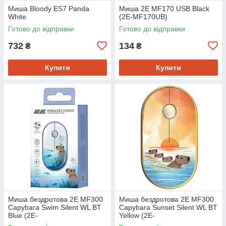
Миша Bloody ES7 Panda
Миша 2E MF170 USB Black
White
(2E-MF170UB)
Готово до відправки
Готово до відправки
732
134
₴
₴
Купити
Купити
Миша бездротова 2E MF300
Миша бездротова 2E MF300
Capybara Swim Silent WL BT
Capybara Sunset Silent WL BT
Blue (2E-
Yellow (2E-
MF300WCAPIBARABL)
MF300WCAPIBARAYW)