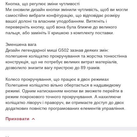
Кнопка, що регулює зміни чутливості
Ми оновили дизайн кнопки змінили чутливість, щоб ви могли
самостійно вибрати конфігурацію, що відповідає розміру
вашої долоні та власним уподобанням. Витягніть і
переверніть кнопку, щоб вона була ближче до великого
пальця, або замініть її кришкою з комплекту поставки.
Зменшена вага
Дизайн легендарної миші G502 зазнав деяких змін:
полегшене коліщатко прокручування та жорстка тонкостінна
конструкція, що не потребує великих витрат матеріалів,
дозволило знизити вагу пристрою до 89 грамів.
Колесо прокручування, що працює в двох режимах
Полегшене коліщатко вільно обертається в надшвидкому
режимі. Одним натисканням кнопки ви зможете перейти в
режим покрокового точного прокручування. А нахиляючи
коліщатко ліворуч і праворуч, ви отримаєте доступ до двох
додаткових повністю програмованих елементів управління.
Приховати