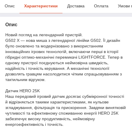
Опис
Характеристики
Доставка
Оплата
Умови 
Опис
Новий погляд на легендарний пристрій.
G502 X — нова миша з легендарної лінійки G502. Її дизайн
було оновлено та модернізовано з використанням
інноваційних ігрових технологій, включаючи перші в історії
гібридні оптико-механічні перемикачі LIGHTFORCE. Тепер в
одному пристрої поєднуються неймовірна швидкість,
надійність і точність керування. А механічні технології
дозволять гравцям насолодитися чітким спрацьовуванням з
тактильним відгуком.
Датчик HERO 25K
Наш передовий ігровий датчик досягає субмікронної точності
й відрізняється такими характеристиками, як нульове
згладжування, фільтрація та прискорення. Завдяки винятковій
чутливості та ефективному споживанню енергії HERO 25K
забезпечує високу продуктивність, неймовірну
енергоефективність і точність.