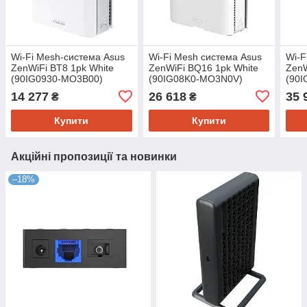
Wi-Fi Mesh-система Asus
Wi-Fi Mesh система Asus
Wi-F
ZenWiFi BT8 1pk White
ZenWiFi BQ16 1pk White
ZenW
(90IG0930-MO3B00)
(90IG08K0-MO3N0V)
(90
14 277
26 618
35 
₴
₴
Купити
Купити
Акційні пропозиції та новинки
–18%