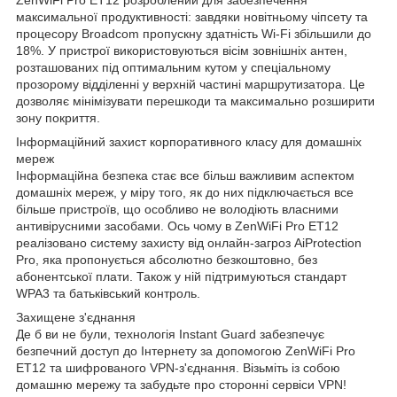
максимальної продуктивності: завдяки новітньому чіпсету та
процесору Broadcom пропускну здатність Wi-Fi збільшили до
18%. У пристрої використовуються вісім зовнішніх антен,
розташованих під оптимальним кутом у спеціальному
прозорому відділенні у верхній частині маршрутизатора. Це
дозволяє мінімізувати перешкоди та максимально розширити
зону покриття.
Інформаційний захист корпоративного класу для домашніх
мереж
Інформаційна безпека стає все більш важливим аспектом
домашніх мереж, у міру того, як до них підключається все
більше пристроїв, що особливо не володіють власними
антивірусними засобами. Ось чому в ZenWiFi Pro ET12
реалізовано систему захисту від онлайн-загроз AiProtection
Pro, яка пропонується абсолютно безкоштовно, без
абонентської плати. Також у ній підтримуються стандарт
WPA3 та батьківський контроль.
Захищене з'єднання
Де б ви не були, технологія Instant Guard забезпечує
безпечний доступ до Інтернету за допомогою ZenWiFi Pro
ET12 та шифрованого VPN-з'єднання. Візьміть із собою
домашню мережу та забудьте про сторонні сервіси VPN!