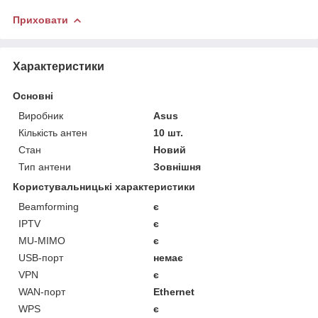
Приховати
Характеристики
Основні
Виробник
Asus
Кількість антен
10 шт.
Стан
Новий
Тип антени
Зовнішня
Користувальницькі характеристики
Beamforming
є
IPTV
є
MU-MIMO
є
USB-порт
немає
VPN
є
WAN-порт
Ethernet
WPS
є