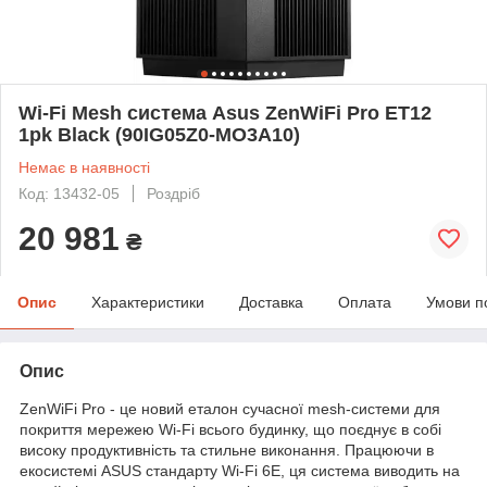
Wi-Fi Mesh система Asus ZenWiFi Pro ET12
1pk Black (90IG05Z0-MO3A10)
Немає в наявності
Код: 13432-05
Роздріб
20 981
₴
Опис
Характеристики
Доставка
Оплата
Умови п
Опис
ZenWiFi Pro - це новий еталон сучасної mesh-системи для
покриття мережею Wi-Fi всього будинку, що поєднує в собі
високу продуктивність та стильне виконання. Працюючи в
екосистемі ASUS стандарту Wi-Fi 6E, ця система виводить на