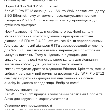
Порти LAN та WAN 2.5G Ethernet
ZenWiFi Pro ET12 оснащений LAN- та WAN-портом стандарту
2.5G Ethernet, тому ви можете насолоджуватися повною
швидкістю 2.5 Гбіт/с по всьому шляху: від провайдера до
сумісного пристрою.
Новий діапазон 6 ГГц для стабільного backhaul-каналу
Через зростання кількості домашніх пристроїв частотні
діапазони 5 ГГц та 2.4 ГГц стають все більш переповненими.
Але оскільки новий діапазон 6 ГГц зарезервований виключно
для Wi-Fi 6E, він створює взаємні перешкоди з пристроями
минулих поколінь. Тому він ідеально підходить для
використання у ролі магістрального каналу для з'єднання
вузлів між собою. Для цієї мети ви також можете
використовувати дротове з'єднання Ethernet. Крім того, можна
вибрати автоматичний режим та дозволити ZenWiFi Pro ET12
самому вибрати найкращий тип підключення на основі
аналізу існуючого середовища. Вибір за вами!
Голосове управління
ZenWiFi Pro ET12 працює з голосовими сервісами Google та
Alexa для керування маршрутизатором.
Створено для продуктивності
ZenWiFi Pro ET12 розроблений для забезпечення