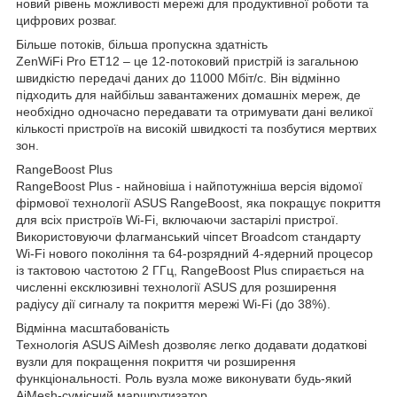
новий рівень можливості мережі для продуктивної роботи та
цифрових розваг.
Більше потоків, більша пропускна здатність
ZenWiFi Pro ET12 – це 12-потоковий пристрій із загальною
швидкістю передачі даних до 11000 Мбіт/с. Він відмінно
підходить для найбільш завантажених домашніх мереж, де
необхідно одночасно передавати та отримувати дані великої
кількості пристроїв на високій швидкості та позбутися мертвих
зон.
RangeBoost Plus
RangeBoost Plus - найновіша і найпотужніша версія відомої
фірмової технології ASUS RangeBoost, яка покращує покриття
для всіх пристроїв Wi-Fi, включаючи застарілі пристрої.
Використовуючи флагманський чіпсет Broadcom стандарту
Wi-Fi нового покоління та 64-розрядний 4-ядерний процесор
із тактовою частотою 2 ГГц, RangeBoost Plus спирається на
численні ексклюзивні технології ASUS для розширення
радіусу дії сигналу та покриття мережі Wi-Fi (до 38%).
Відмінна масштабованість
Технологія ASUS AiMesh дозволяє легко додавати додаткові
вузли для покращення покриття чи розширення
функціональності. Роль вузла може виконувати будь-який
AiMesh-сумісний маршрутизатор.