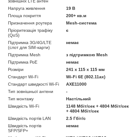
зовнішніх LTE антен
Напруга живлення
19 В
Площа покриття
200+ кв.м
Призначення роутера
Mesh-система
Пріоритезація трафіку
є
(QoS)
Підтримка 3G/4G/LTE
немає
(cлот для SIM-карти)
Підтримка Mesh
з підтримкою Mesh
Підтримка РоЕ
немає
Розміри
241 х 115 х 115 мм
Стандарт Wi-Fi
Wi-Fi 6E (802.11ax)
Стандарт швидкості Wi-Fi
AXE11000
Тип зовнішньої антени
-
Тип монтажу
Настільний
Швидкість Wi-Fi
1148 Мбіт/сек + 4804 Мбіт/сек
+ 4804 Мбіт/сек
Швидкість портів LAN
2.5 Гбіт/с
Швидкість портів
немає
SFP/SFP+