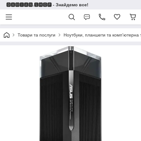
🅳🅰🅼🅸🅰🅽.🆂🅷🅾🅿 - Знайдемо все!
Товари та послуги
Ноутбуки, планшети та комп'ютерна 