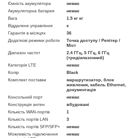
Ємність акумулятора
немає
Акумуляторна батарея
немає
Вага
1.5 кг кг
Віддалене управління
є
Гарантія в місяцях
36
Додаткові режими роботи
Точка доступу / Репітер /
Міст
Діапазон частот
2.4 ГГц, 5 ГГц, 6 ГГц
(тридіапазонний)
Категорія LTE
немає
Колір
Black
Комплект поставки
маршрутизатор, блок
живлення, кабель Ethernet,
документація
Консольний порт
немає
Конструкція антен
вбудовані
Кількість WAN-портів
1
Кількість портів LAN
3
Кількість портів SFP/SFP+
немає
Можливість підключення
немає