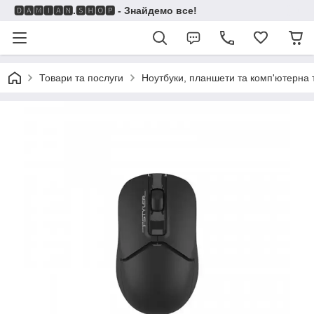
🅳🅰🅼🅸🅰🅽.🆂🅷🅾🅿 - Знайдемо все!
Товари та послуги
Ноутбуки, планшети та комп'ютерна 