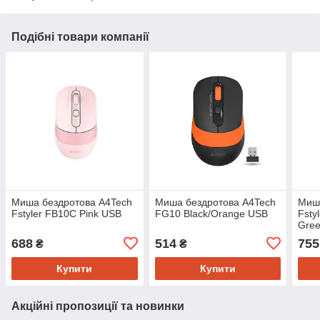
Подібні товари компанії
Миша бездротова A4Tech
Миша бездротова A4Tech
Миша
Fstyler FB10C Pink USB
FG10 Black/Orange USB
Fsty
Gre
688
514
755
₴
₴
Купити
Купити
Акційні пропозиції та новинки