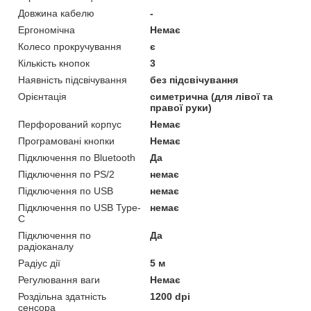
Довжина кабелю
-
Ергономічна
Немає
Колесо прокручування
є
Кількість кнопок
3
Наявність підсвічування
без підсвічування
Орієнтація
симетрична (для лівої та
правої руки)
Перфорований корпус
Немає
Програмовані кнопки
Немає
Підключення по Bluetooth
Да
Підключення по PS/2
немає
Підключення по USB
немає
Підключення по USB Type-
немає
C
Підключення по
Да
радіоканалу
Радіус дії
5 м
Регулювання ваги
Немає
Роздільна здатність
1200 dpi
сенсора