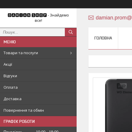
🅳🅰🅼🅸🅰🅽.🆂🅷🅾🅿 - Знайдемо
damian.prom@
все!
ГОЛОВНА
Товари та послуги
Акції
Відгуки
Оплата
Доставка
Повернення та обмін
ГРАФІК РОБОТИ