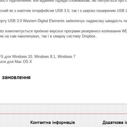
ості підключення. Він відмінно підійде споживачам, які піклуються про 
сний як з новітнім інтерфейсом USB 3.0, так і з широко поширеним USB 2
орту USB 3.0 Western Digital Elements забезпечує надвисоку швидкість п
ents комплектується пробною версією програми резервного копіювання WD
 як на сам накопичувач, так і в хмарну систему Dropbox.
S для Windows 10, Windows 8.1, Windows 7
ати для Mac OS X
я замовлення
Контактна інформація
Додаткова 