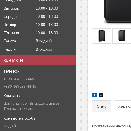
Понеділок
10:00
18:00
Вівторок
10:00
18:00
Середа
10:00
18:00
Четвер
10:00
18:00
Пʼятниця
10:00
18:00
Субота
Вихідний
Неділя
Вихідний
КОНТАКТИ
+380 (95) 533-44-96
+380 (93) 233-44-15
damian.shop - Знайдеться все!
Опис
Харак
Техніка і не лише...
Андрій
Портативний накопичу