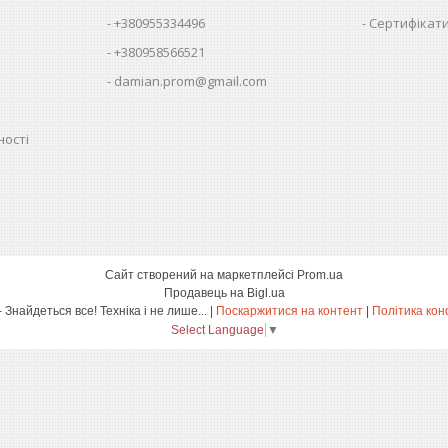
+380955334496
Сертифікати
+380958566521
damian.prom@gmail.com
ності
Сайт створений на маркетплейсі
Prom.ua
Продавець на Bigl.ua
damian.shop - Знайдеться все! Техніка і не лише... |
Поскаржитися на контент
|
Політика кон
Select Language
▼