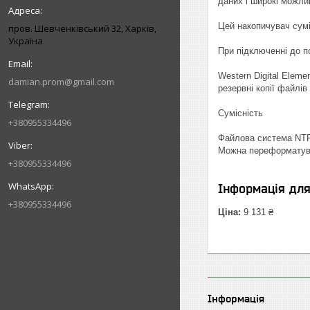
даних і широкі можлив
Цей накопичувач сумі
пров. Шевченківський 32, Харків,
Україна
При підключенні до п
Western Digital Elem
damian.prom@gmail.com
резервні копії файлів
Сумісність
+380955334496
Файлова система NTF
Можна переформатув
+380955334496
Інформація дл
+380955334496
Ціна:
9 131 ₴
Інформація