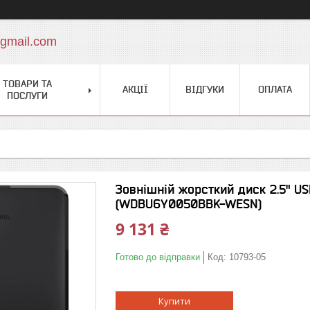
gmail.com
ТОВАРИ ТА
АКЦІЇ
ВІДГУКИ
ОПЛАТА
ПОСЛУГИ
Зовнішній жорсткий диск 2.5" US
(WDBU6Y0050BBK-WESN)
9 131 ₴
Готово до відправки
Код:
10793-05
Купити