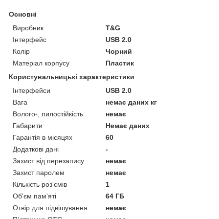
Основні
Виробник
T&G
Інтерфейс
USB 2.0
Колір
Чорний
Матеріал корпусу
Пластик
Користувальницькі характеристики
Інтерфейси
USB 2.0
Вага
немає даних кг
Волого-, пилостійкість
немає
Габарити
Немає даних
Гарантія в місяцях
60
Додаткові дані
-
Захист від перезапису
немає
Захист паролем
немає
Кількість роз'ємів
1
Об'єм пам'яті
64 ГБ
Отвір для підвішування
немає