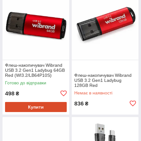
Флеш-накопичувач Wibrand
USB 3.2 Gen1 Ladybug 64GB
Red (WI3.2/LB64P10S)
Флеш-накопичувач Wibrand
USB 3.2 Gen1 Ladybug
Готово до відправки
128GB Red
(WI3.2/LB128P10S)
498
Немає в наявності
₴
836
₴
Купити