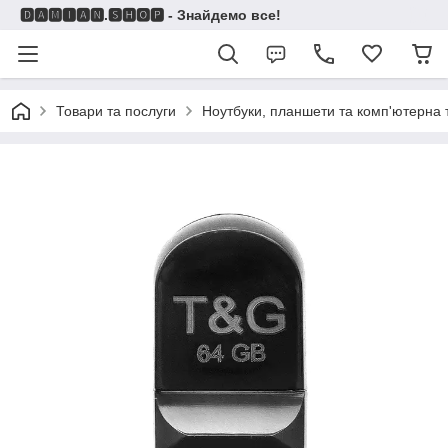
🅳🅰🅼🅸🅰🅽.🆂🅷🅾🅿 - Знайдемо все!
Товари та послуги
Ноутбуки, планшети та комп'ютерна 