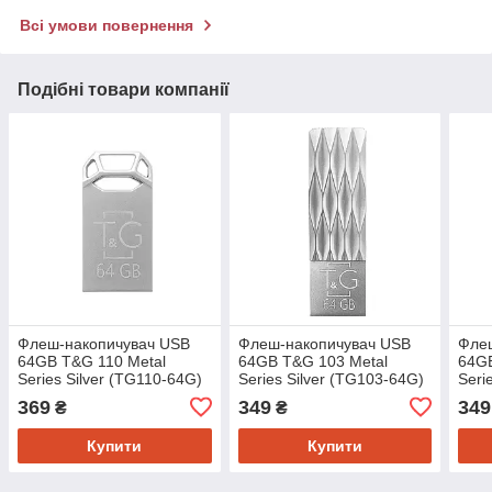
Всі умови повернення
Подібні товари компанії
Флеш-накопичувач USB
Флеш-накопичувач USB
Фле
64GB T&G 110 Metal
64GB T&G 103 Metal
64GB
Series Silver (TG110-64G)
Series Silver (TG103-64G)
Seri
64G
369
349
349
₴
₴
Купити
Купити