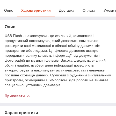
Опис
Характеристики
Доставка
Оплата
Умови 
Опис
USB Flash - накопичувач - це стильний, компактний і
продуктивний накопичувач, який дозволить вам значно
розширити свої можливості в області обміну даними між
пристроями або людьми. Ця флешка дозволяє швидко
передавати велику кількість інформації, від документів і
фотографій до музики і фільмів. Висока швидкість, значний
обсяг і надійність зберігання інформації дозволяють
використовувати накопичувач як тимчасове, так і невелике
постійне сховище данних. Сумісний з будь-яким зчитувальним
пристроєм, оснащеним USB-портом. Для роботи не вимагає
спеціальної установки драйверів.
Приховати
Характеристики