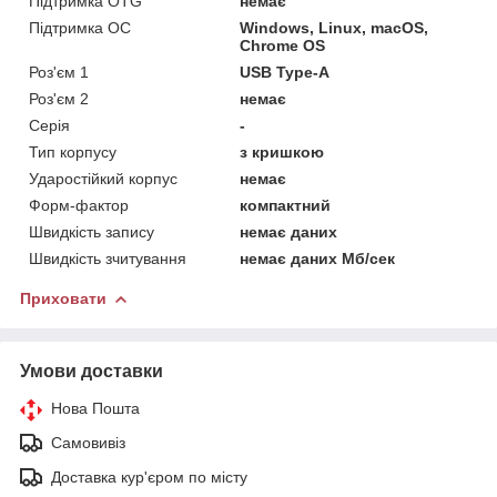
Підтримка OTG
немає
Підтримка ОС
Windows, Linux, macOS,
Chrome OS
Роз'єм 1
USB Type-A
Роз'єм 2
немає
Серія
-
Тип корпусу
з кришкою
Ударостійкий корпус
немає
Форм-фактор
компактний
Швидкість запису
немає даних
Швидкість зчитування
немає даних Мб/сек
Приховати
Умови доставки
Нова Пошта
Самовивіз
Доставка кур'єром по місту