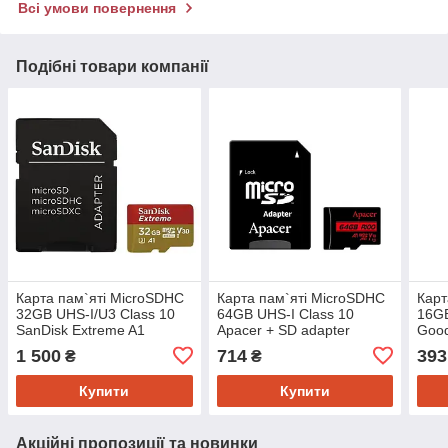
Всі умови повернення
Подібні товари компанії
Карта пам`ятi MicroSDHC
Карта пам`ятi MicroSDHC
Карт
32GB UHS-I/U3 Class 10
64GB UHS-I Class 10
16GB
SanDisk Extreme A1
Apacer + SD adapter
Good
R100/W60MB/s + SD-
(AP64GMCSX10UB-R)
(M1
1 500
714
393
₴
₴
adapter (SDSQXAF-032G-
GN6MA)
Купити
Купити
Акційні пропозиції та новинки