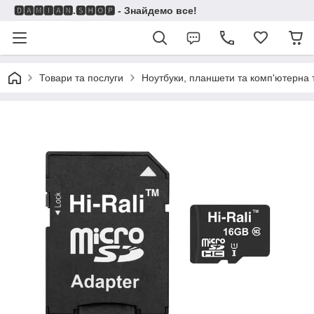
🅳🅰🅼🅸🅰🅽.🆂🅷🅾🅿 - Знайдемо все!
Товари та послуги
Ноутбуки, планшети та комп'ютерна 