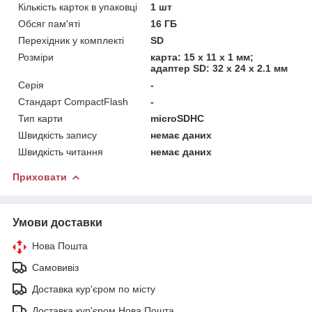
Кількість карток в упаковці
1 шт
Обсяг пам'яті
16 ГБ
Перехідник у комплекті
SD
Розміри
карта: 15 х 11 х 1 мм;
адаптер SD: 32 x 24 x 2.1 мм
Серія
-
Стандарт CompactFlash
-
Тип карти
microSDHC
Швидкість запису
немає даних
Швидкість читання
немає даних
Приховати
Умови доставки
Нова Пошта
Самовивіз
Доставка кур'єром по місту
Доставка кур'єром Нова Пошта