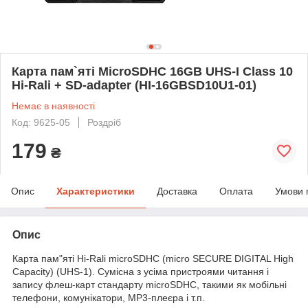
Карта пам`ятi MicroSDHC 16GB UHS-I Class 10
Hi-Rali + SD-adapter (HI-16GBSD10U1-01)
Немає в наявності
Код: 9625-05
Роздріб
179
₴
Опис
Характеристики
Доставка
Оплата
Умови 
Опис
Карта пам"яті Hi-Rali microSDHC (micro SECURE DIGITAL High
Capacity) (UHS-1). Сумісна з усіма пристроями читання і
запису флеш-карт стандарту microSDHC, такими як мобільні
телефони, комунікатори, MP3-плеєра і т.п.