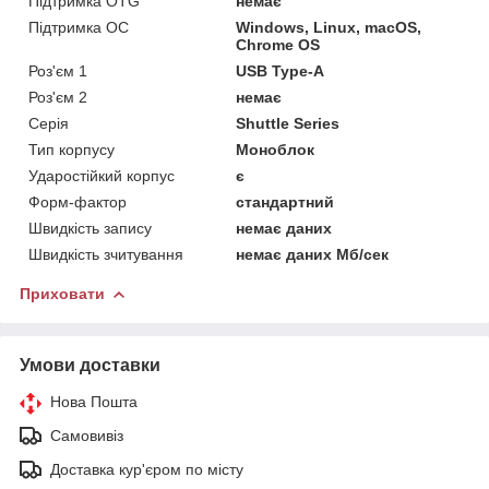
Підтримка OTG
немає
Підтримка ОС
Windows, Linux, macOS,
Chrome OS
Роз'єм 1
USB Type-A
Роз'єм 2
немає
Серія
Shuttle Series
Тип корпусу
Моноблок
Ударостійкий корпус
є
Форм-фактор
стандартний
Швидкість запису
немає даних
Швидкість зчитування
немає даних Мб/сек
Приховати
Умови доставки
Нова Пошта
Самовивіз
Доставка кур'єром по місту