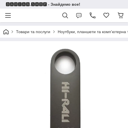
🅳🅰🅼🅸🅰🅽.🆂🅷🅾🅿 - Знайдемо все!
Товари та послуги
Ноутбуки, планшети та комп'ютерна 