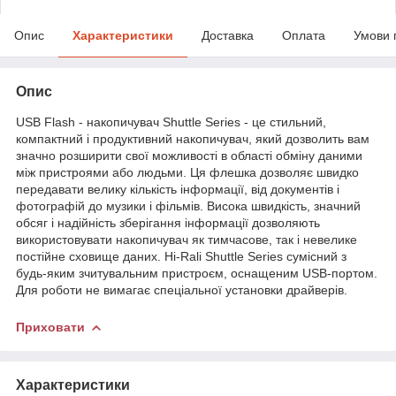
Опис
Характеристики
Доставка
Оплата
Умови 
Опис
USB Flash - накопичувач Shuttle Series - це стильний,
компактний і продуктивний накопичувач, який дозволить вам
значно розширити свої можливості в області обміну даними
між пристроями або людьми. Ця флешка дозволяє швидко
передавати велику кількість інформації, від документів і
фотографій до музики і фільмів. Висока швидкість, значний
обсяг і надійність зберігання інформації дозволяють
використовувати накопичувач як тимчасове, так і невелике
постійне сховище даних. Hi-Rali Shuttle Series сумісний з
будь-яким зчитувальним пристроєм, оснащеним USB-портом.
Для роботи не вимагає спеціальної установки драйверів.
Приховати
Характеристики