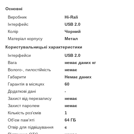
Основні
Виробник
Hi-Rali
Інтерфейс
USB 2.0
Колір
Чорний
Матеріал корпусу
Метал
Користувальницькі характеристики
Інтерфейси
USB 2.0
Вага
немає даних кг
Волого-, пилостійкість
немає
Габарити
Немає даних
Гарантія в місяцях
60
Додаткові дані
-
Захист від перезапису
немає
Захист паролем
немає
Кількість роз'ємів
1
Об'єм пам'яті
64 ГБ
Отвір для підвішування
є