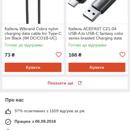
Кабель Wibrand Cobra nylon
Кабель ACEFAST C21-04
charging data cable for Type-C
USB-A to USB-C fantasy color
1m Black (WI.DC/CO1B-UC)
series braided Charging data
cable Black (6974316284673)
Готово до відправки
Готово до відправки
73
166
₴
₴
Купити
Купити
Показати ще
Про нас
97% позитивних з 1659 відгуків за рік
Працює з 06.09.2016