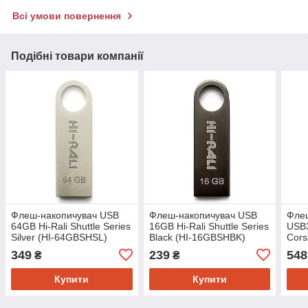
Всі умови повернення
Подібні товари компанії
Флеш-накопичувач USB
Флеш-накопичувач USB
Фле
64GB Hi-Rali Shuttle Series
16GB Hi-Rali Shuttle Series
USB3
Silver (HI-64GBSHSL)
Black (HI-16GBSHBK)
Cors
64G
349
239
548
₴
₴
Купити
Купити