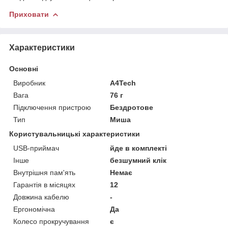
Приховати
Характеристики
Основні
Виробник
A4Tech
Вага
76 г
Підключення пристрою
Бездротове
Тип
Миша
Користувальницькі характеристики
USB-приймач
йде в комплекті
Інше
безшумний клік
Внутрішня пам'ять
Немає
Гарантія в місяцях
12
Довжина кабелю
-
Ергономічна
Да
Колесо прокручування
є