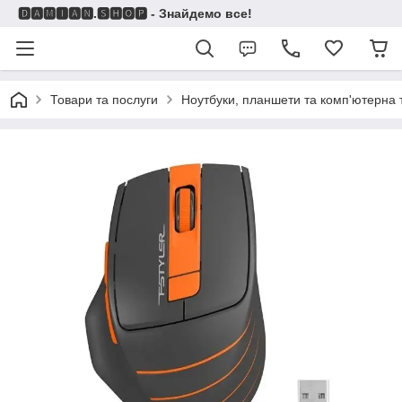
🅳🅰🅼🅸🅰🅽.🆂🅷🅾🅿 - Знайдемо все!
Товари та послуги
Ноутбуки, планшети та комп'ютерна 