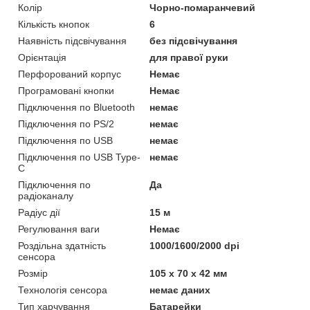
Колір
Чорно-помаранчевий
Кількість кнопок
6
Наявність підсвічування
без підсвічування
Орієнтація
для правої руки
Перфорований корпус
Немає
Програмовані кнопки
Немає
Підключення по Bluetooth
немає
Підключення по PS/2
немає
Підключення по USB
немає
Підключення по USB Type-
немає
C
Підключення по
Да
радіоканалу
Радіус дії
15 м
Регулювання ваги
Немає
Роздільна здатність
1000/1600/2000 dpi
сенсора
Розмір
105 х 70 х 42 мм
Технологія сенсора
немає даних
Тип харчування
Батарейки