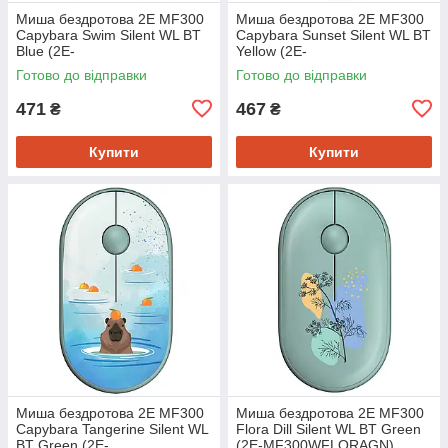
Миша бездротова 2E MF300
Миша бездротова 2E MF300
Capybara Swim Silent WL BT
Capybara Sunset Silent WL BT
Blue (2E-
Yellow (2E-
MF300WCAPIBARABL)
MF300WCAPIBARAYW)
Готово до відправки
Готово до відправки
471
467
₴
₴
Купити
Купити
Миша бездротова 2E MF300
Миша бездротова 2E MF300
Capybara Tangerine Silent WL
Flora Dill Silent WL BT Green
BT Green (2E-
(2E-MF300WFLORAGN)