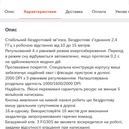
Опис
Характеристики
Доставка
Оплата
Умови 
Опис
Стабільний бездротовий зв"язок. Бездротове з"єднання 2,4
ГГц з робочою відстанню від 10 до 15 метрів.
Регульований 4-х рівневий режим енергозбереження. Перехід
в режим сну відбувається автоматично, якщо протягом 0,2 с
не здійснювалося жодних дій.
Протиковзне покриття. Спеціальна конструкція корпусу миші
забезпечує надійний хват і фіксацію пристрою в долоні.
2000 DPI з 3-рівневим регулюванням. Налаштовувана
роздільна здатність 1000/1600/2000 DPI.
Надійність. Якісні перемикачі гарантують ресурс не менше 5
мільйонів натискань.
Кнопка живлення на нижній панелі робить цю бездротову
мишу ідеальним супутником в дорозі.
16-в-одному. Використовуйте 16 жестів для виконання
заздалегідь запрограмованих гарячих команд.
Безшумний клік. З FG30S ви зможете зосередитися на роботі,
завдяки відсутності клацання при натисканні.