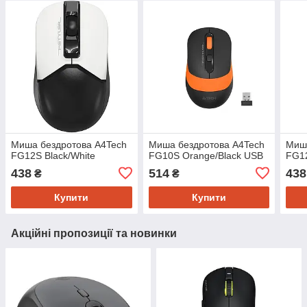
Миша бездротова A4Tech
Миша бездротова A4Tech
Миша
FG12S Black/White
FG10S Orange/Black USB
FG12
438
514
438
₴
₴
Купити
Купити
Акційні пропозиції та новинки