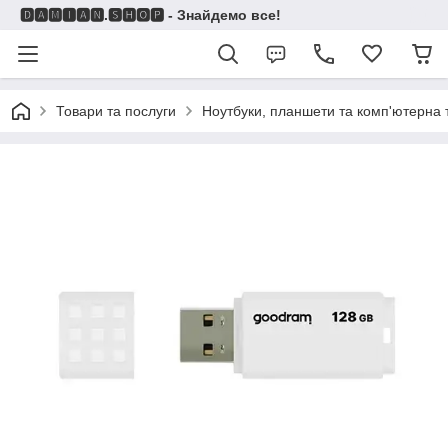
🅳🅰🅼🅸🅰🅽.🆂🅷🅾🅿 - Знайдемо все!
Товари та послуги
Ноутбуки, планшети та комп'ютерна 