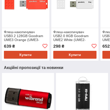
Флеш-накопичувач
Флеш-накопичувач
Фле
USB3.2 128GB Goodram
USB2.0 8GB Goodram
USB
UME3 Orange (UME3-
UME2 White (UME2-
UME
1280O0R11)
0080W0R11)
128
639
298
652
₴
₴
Купити
Купити
Акційні пропозиції та новинки