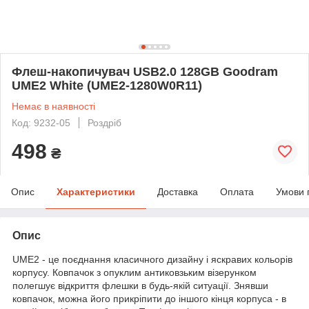
Флеш-накопичувач USB2.0 128GB Goodram
UME2 White (UME2-1280W0R11)
Немає в наявності
Код: 9232-05
Роздріб
498
₴
Опис
Характеристики
Доставка
Оплата
Умови 
Опис
UME2 - це поєднання класичного дизайну і яскравих кольорів
корпусу. Ковпачок з опуклим антиковзьким візерунком
полегшує відкриття флешки в будь-якій ситуації. Знявши
ковпачок, можна його прикріпити до іншого кінця корпуса - в