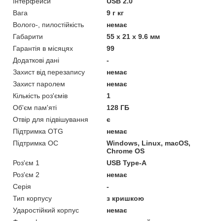
Інтерфейси
USB 2.0
Вага
9 г кг
Волого-, пилостійкість
немає
Габарити
55 х 21 х 9.6 мм
Гарантія в місяцях
99
Додаткові дані
-
Захист від перезапису
немає
Захист паролем
немає
Кількість роз'ємів
1
Об'єм пам'яті
128 ГБ
Отвір для підвішування
є
Підтримка OTG
немає
Підтримка ОС
Windows, Linux, macOS,
Chrome OS
Роз'єм 1
USB Type-A
Роз'єм 2
немає
Серія
-
Тип корпусу
з кришкою
Ударостійкий корпус
немає