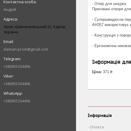
- Отвір для шнурка
Андрій
Приховані отвори для
- Супершвидкісна пер
AH357 використовує в
пров. Шевченківський 32, Харків,
Україна
- Конструкція з пово
- Ергономічна нековз
damian.prom@gmail.com
Інформація дл
+380955334496
Ціна:
371 ₴
+380955334496
+380955334496
Інформація
Оплата