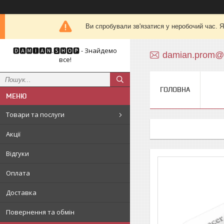
Ви спробували зв'язатися у неробочий час. Я
🅳🅰🅼🅸🅰🅽.🆂🅷🅾🅿 - Знайдемо
damian.prom@
все!
ГОЛОВНА
Товари та послуги
Акції
Відгуки
Оплата
Доставка
Повернення та обмін