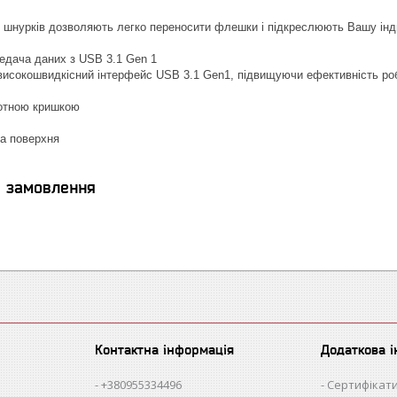
 шнурків дозволяють легко переносити флешки і підкреслюють Вашу інд
едача даних з USB 3.1 Gen 1
исокошвидкісний інтерфейс USB 3.1 Gen1, підвищуючи ефективність роб
ротною кришкою
ка поверхня
я замовлення
Контактна інформація
Додаткова 
+380955334496
Сертифікати