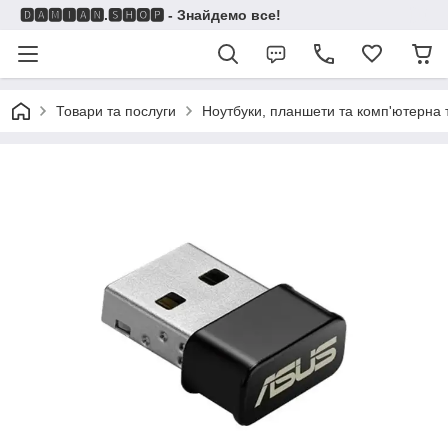
🅳🅰🅼🅸🅰🅽.🆂🅷🅾🅿 - Знайдемо все!
Товари та послуги
Ноутбуки, планшети та комп'ютерна 