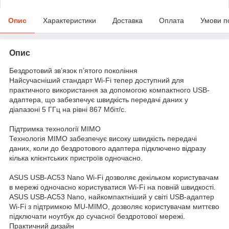
Опис
Характеристики
Доставка
Оплата
Умови п
Опис
Бездротовий зв’язок п’ятого покоління
Найсучасніший стандарт Wi-Fi тепер доступний для
практичного використання за допомогою компактного USB-
адаптера, що забезпечує швидкість передачі даних у
діапазоні 5 ГГц на рівні 867 Мбіт/с.
Підтримка технології MIMO
Технологія MIMO забезпечує високу швидкість передачі
даних, коли до бездротового адаптера підключено відразу
кілька клієнтських пристроїв одночасно.
ASUS USB-AC53 Nano Wi-Fi дозволяє декільком користувачам
в мережі одночасно користуватися Wi-Fi на повній швидкості.
ASUS USB-AC53 Nano, найкомпактніший у світі USB-адаптер
Wi-Fi з підтримкою MU-MIMO, дозволяє користувачам миттєво
підключати ноутбук до сучасної бездротової мережі.
Практичний дизайн