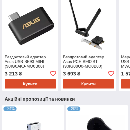
Бездротовий адаптер
Бездротовий адаптер
Мере
Asus USB-BE93 MINI
Asus PCE-BE92BT
USB-
(90IG0AK0-MO0B00)
(90IG08U0-MO0B00)
MW0
3 213
3 693
1 5
₴
₴
Купити
Купити
Акційні пропозиції та новинки
–24%
–20%