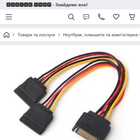
🅳🅰🅼🅸🅰🅽.🆂🅷🅾🅿 - Знайдемо все!
Товари та послуги
Ноутбуки, планшети та комп'ютерна 