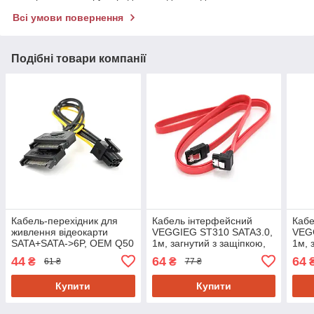
Всі умови повернення
Подібні товари компанії
Кабель-перехідник для
Кабель інтерфейсний
Кабе
живлення відеокарти
VEGGIEG ST310 SATA3.0,
VEG
SATA+SATA->6P, OEM Q50
1м, загнутий з защіпкою,
1м, 
червоний
чер
44
64
64
₴
₴
61 ₴
77 ₴
Купити
Купити