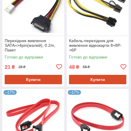
Перехідник живлення
Кабель-перехідник для
SATA=>4pin(малий), 0.2m,
живлення відеокарти 8+8P-
Пакет
>6P
Готово до відправки
Готово до відправки
21
48
₴
₴
28 ₴
58 ₴
Купити
Купити
–17%
–17%