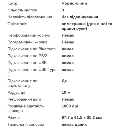
Колір
Чорно-сірий
Кількість кнопок
3
Наявність підсвічування
без підсвічування
Орієнтація
симетрична (для лівої та
правої руки)
Перфорований корпус
Немає
Програмовані кнопки
Немає
Підключення по Bluetooth
немає
Підключення по PS/2
немає
Підключення по USB
немає
Підключення по USB Type-
немає
C
Підключення по
Да
радіоканалу
Радіус дії
10 м
Регулювання ваги
Немає
Роздільна здатність
1000 dpi
сенсора
Розмір
97.7 х 61.5 х 35.2 мм
Технологія сенсора
немає даних