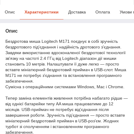
Опис
Характеристики
Доставка
Оплата
Умови 
Опис
Бездротова миша Logitech M171 поєднує в собі зручність
бездротового під'єднання і надійність дротового з'єднання.
Завдяки використанню вдосконаленої бездротової технології
зв'язку на частоті 2.4 ГГц від Logitech діапазон дії мишки
становить 10 метрів. Налаштувати її дуже легко — просто
вставте мініатюрний бездротовий приймач в USB-слот. Миша
M171 не потребує з'єднання та встановлення програмного
забезпечення.
Сумісна з операційними системами Windows, Mac і Chrome.
Тепер заміна елементів живлення потрібна набагато рідше —
від однієї батарейки типу AA миша працюватиме до 12
місяців. USB-приймач не потребує від'єднання після
завершення роботи. Зручність підʼєднання — просто вставте
мініатюрний бездротовий приймач в USB-роз'єм. Жодних
турбот зі сполученням і встановленням програмного
забезпечення.