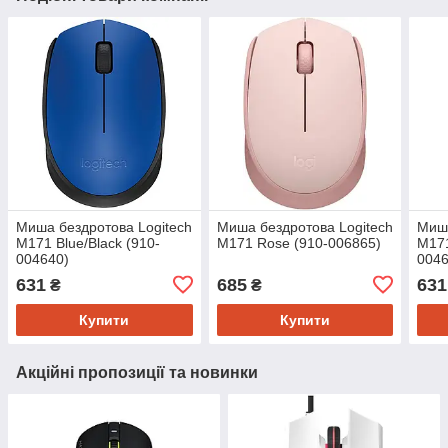
Миша бездротова Logitech
Миша бездротова Logitech
Миша
M171 Blue/Black (910-
M171 Rose (910-006865)
M171
004640)
0046
631
685
631
₴
₴
Купити
Купити
Акційні пропозиції та новинки