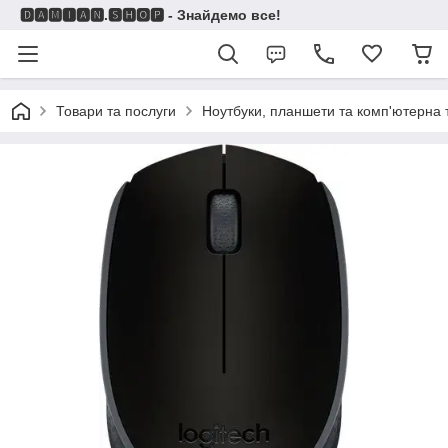
🅳🅰🅼🅸🅰🅽.🆂🅷🅾🅿 - Знайдемо все!
Товари та послуги
Ноутбуки, планшети та комп'ютерна 