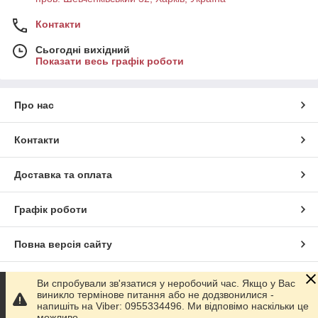
Контакти
Сьогодні вихідний
Показати весь графік роботи
Про нас
Контакти
Доставка та оплата
Графік роботи
Повна версія сайту
Сайт створено на маркетплейсі
Prom.ua
Ви спробували зв'язатися у неробочий час. Якщо у Вас
виникло термінове питання або не додзвонилися -
напишіть на Viber: 0955334496. Ми відповімо наскільки це
Політика конфіденційності
можливо.