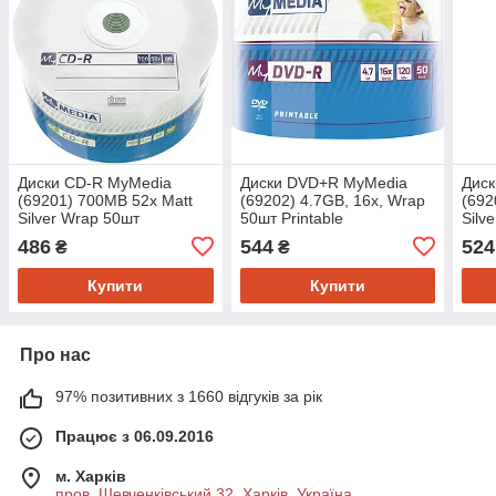
Диски CD-R MyMedia
Диски DVD+R MyMedia
Дис
(69201) 700MB 52x Matt
(69202) 4.7GB, 16x, Wrap
(692
Silver Wrap 50шт
50шт Printable
Silv
486
544
524
₴
₴
Купити
Купити
Про нас
97% позитивних з 1660 відгуків за рік
Працює з 06.09.2016
м. Харків
пров. Шевченківський 32, Харків, Україна