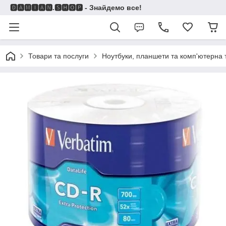
🅳🅰🅼🅸🅰🅽.🆂🅷🅾🅿 - Знайдемо все!
Товари та послуги
Ноутбуки, планшети та комп'ютерна 