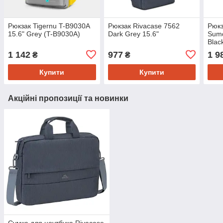
Рюкзак Tigernu T-B9030A
Рюкзак Rivacase 7562
Рюкз
15.6" Grey (T-B9030A)
Dark Grey 15.6"
Sum
Blac
1 142
977
1 9
₴
₴
Купити
Купити
Акційні пропозиції та новинки
Сумка для ноутбука Rivacase