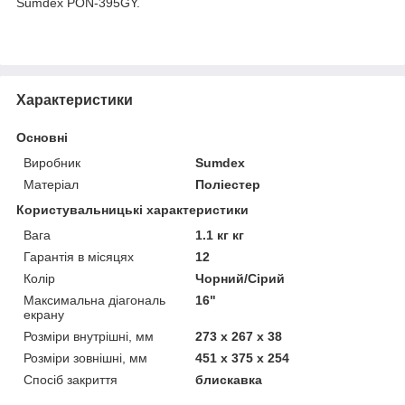
Sumdex PON-395GY.
Характеристики
Основні
Виробник
Sumdex
Матеріал
Поліестер
Користувальницькі характеристики
Вага
1.1 кг кг
Гарантія в місяцях
12
Колір
Чорний/Сірий
Максимальна діагональ
16"
екрану
Розміри внутрішні, мм
273 х 267 х 38
Розміри зовнішні, мм
451 х 375 х 254
Спосіб закриття
блискавка