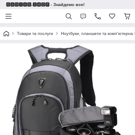
🅳🅰🅼🅸🅰🅽.🆂🅷🅾🅿 - Знайдемо все!
Товари та послуги
Ноутбуки, планшети та комп'ютерна 