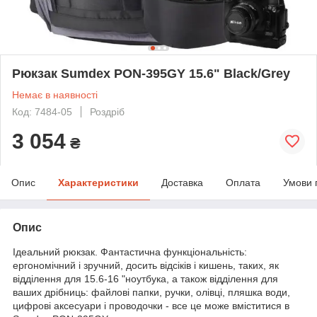
Рюкзак Sumdex PON-395GY 15.6" Black/Grey
Немає в наявності
Код: 7484-05
Роздріб
3 054
₴
Опис
Характеристики
Доставка
Оплата
Умови 
Опис
Ідеальний рюкзак. Фантастична функціональність:
ергономічний і зручний, досить відсіків і кишень, таких, як
відділення для 15.6-16 "ноутбука, а також відділення для
ваших дрібниць: файлові папки, ручки, олівці, пляшка води,
цифрові аксесуари і проводочки - все це може вміститися в