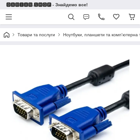
🅳🅰🅼🅸🅰🅽.🆂🅷🅾🅿 - Знайдемо все!
Товари та послуги
Ноутбуки, планшети та комп'ютерна 