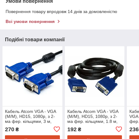
Умови повернення
Повернення товару впродовж 14 днів за домовленістю
Всі умови повернення
Подібні товари компанії
Кабель Atcom VGA - VGA
Кабель Atcom VGA - VGA
Кабе
(M/M), HD15, 1080p, з 2-
(M/M), HD15, 1080p, з 2-
VGA 
ма фер. кільцями, 3 м,
ма фер. кільцями, 1.8 м,
фер.
чорний (15262)
чорний (15261)
м (C
270
192
236
₴
₴