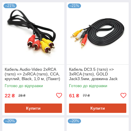
–21%
–21%
Кабель Audio-Video 2хRCA
Кабель DC3.5 (тато) =>
(тато) => 2хRCA (тато), CCA,
3хRCA (тато), GOLD
круглий, Black, 1,0 м, (Пакет)
Jack3.5мм, довжина Jack
15мм, CU, круглий, Black, 3
Готово до відправки
Готово до відправки
м, (Пакет) Q500
22
61
₴
₴
28 ₴
77 ₴
Купити
Купити
–20%
–20%