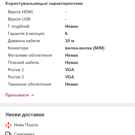
Користувальницькі характеристики
Версія HDMI
-
Версія USB
-
Г-подібний
Немає
Гарантія в місяцях
6
Довжина кабеля
10 м
Конектори
вилка-вилка (M/M)
Металеве обплетення
Немає
Плаский кабель
Немає
Роз'єм 1
VGA
Роз'єм 2
VGA
Тканинне обплетення
Немає
Приховати
Умови доставки
Нова Пошта
Самовивіз