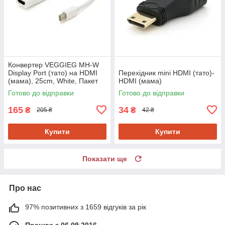
Конвертер VEGGIEG MH-W
Display Port (тато) на HDMI
Перехідник mini HDMI (тато)-
(мама), 25cm, White, Пакет
HDMI (мама)
Готово до відправки
Готово до відправки
165
34
₴
₴
205 ₴
42 ₴
Купити
Купити
Показати ще
Про нас
97% позитивних з 1659 відгуків за рік
Працює з 06.09.2016