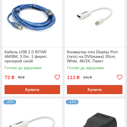
Кабель USB 2.0 RITAR
Конвертер mini Display Port
AM/BM, 3.0m, 1 ферит,
(тато) на DVI(мама) 30cm,
прозорий синій
White, 4K/2K, Пакет
Готово до відправки
Готово до відправки
72
113
₴
₴
90 ₴
141 ₴
Купити
Купити
–20%
–19%