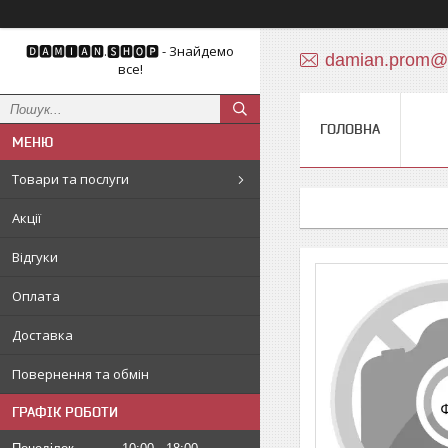
🅳🅰🅼🅸🅰🅽.🆂🅷🅾🅿 - Знайдемо
damian.prom@
все!
ГОЛОВНА
Товари та послуги
Акції
Відгуки
Оплата
Доставка
Повернення та обмін
ГРАФІК РОБОТИ