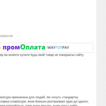
вленістю
пер ви можете купити будь-який товар не покидаючи сайту.
віатура призначена для людей, які хочуть стандартну
клавіші клавіатури, вони близько розташовані один до одного,
изькопрофільні, тому вони звучать дуже тихо і набір