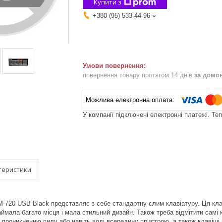
Купити з
+380 (95) 533-44-96
повернення товару протягом 14 днів
за домо
У компанії підключені електронні платежі. Те
теристики
-720 USB Black представляє з себе стандартну слим клавіатуру. Ця кла
аймала багато місця і мала стильний дизайн. Також треба відмітити самі 
проникненню пилу або навіть воді всередину пристрою, а також клавіші н