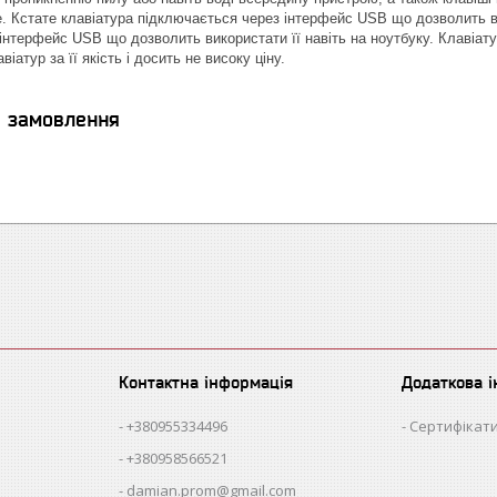
 Кстате клавіатура підключається через інтерфейс USB що дозволить вик
інтерфейс USB що дозволить використати її навіть на ноутбуку. Клавіат
іатур за її якість і досить не високу ціну.
я замовлення
Контактна інформація
Додаткова 
+380955334496
Сертифікати
+380958566521
damian.prom@gmail.com