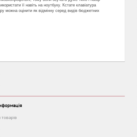
ористати її навіть на ноутбуку. Кстате клавіатура
уру можна оцінити як відмінну серед видів бюджетних
інформація
 товарів