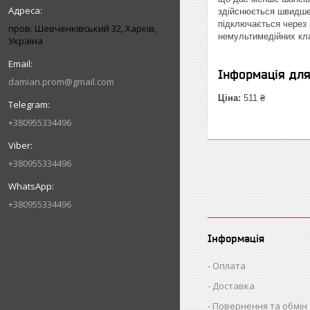
здійснюється швидше.
підключається через 
пров. Шевченківський 32, Харків,
немультимедійних клав
Україна
Інформація дл
damian.prom@gmail.com
Ціна:
511 ₴
+380955334496
+380955334496
+380955334496
Інформація
Оплата
Доставка
Повернення та обмін