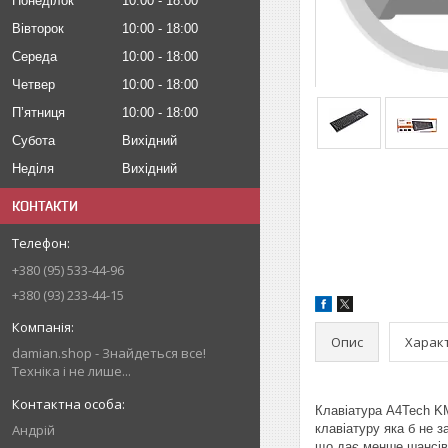
Понеділок
10:00
18:00
Вівторок
10:00
18:00
Середа
10:00
18:00
Четвер
10:00
18:00
Пʼятниця
10:00
18:00
Субота
Вихідний
Неділя
Вихідний
КОНТАКТИ
+380 (95) 533-44-96
+380 (93) 233-44-15
Опис
Харак
damian.shop - Знайдеться все!
Техніка і не лише...
Клавіатура A4Tech KM
Андрій
клавіатуру яка б не з
що дає менше шансів 