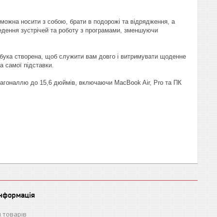
м можна носити з собою, брати в подорожі та відрядження, а
ведення зустрічей та роботу з програмами, зменшуючи
утбука створена, щоб служити вам довго і витримувати щоденне
а самої підставки.
діагоналлю до 15,6 дюймів, включаючи MacBook Air, Pro та ПК
інформація
 товарів