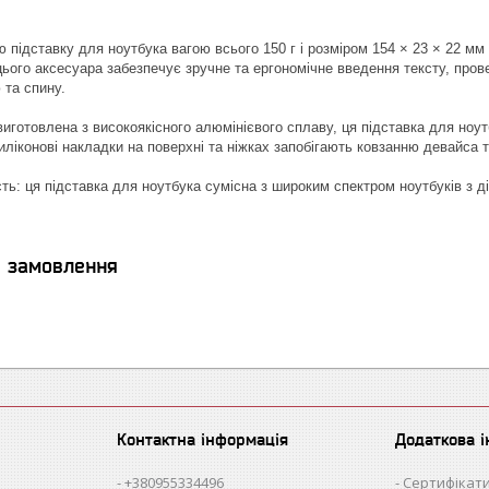
ю підставку для ноутбука вагою всього 150 г і розміром 154 × 23 × 22 м
цього аксесуара забезпечує зручне та ергономічне введення тексту, про
 та спину.
 виготовлена з високоякісного алюмінієвого сплаву, ця підставка для но
иліконові накладки на поверхні та ніжках запобігають ковзанню девайса т
сть: ця підставка для ноутбука сумісна з широким спектром ноутбуків з 
я замовлення
Контактна інформація
Додаткова 
+380955334496
Сертифікати