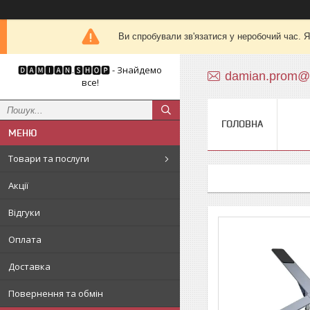
Ви спробували зв'язатися у неробочий час. Я
🅳🅰🅼🅸🅰🅽.🆂🅷🅾🅿 - Знайдемо
damian.prom@
все!
ГОЛОВНА
Товари та послуги
Акції
Відгуки
Оплата
Доставка
Повернення та обмін