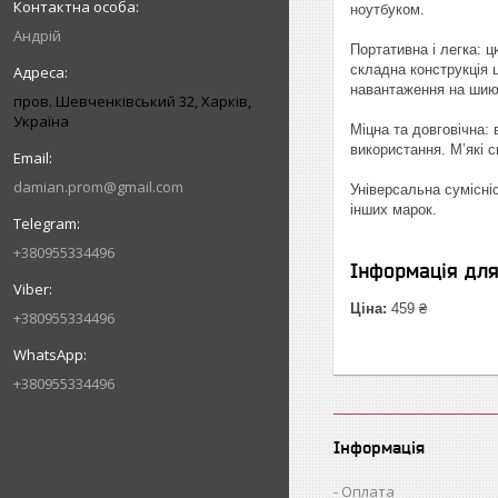
ноутбуком.
Андрій
Портативна і легка: ц
складна конструкція 
навантаження на шию
пров. Шевченківський 32, Харків,
Україна
Міцна та довговічна:
використання. М’які с
damian.prom@gmail.com
Універсальна сумісні
інших марок.
+380955334496
Інформація дл
Ціна:
459 ₴
+380955334496
+380955334496
Інформація
Оплата