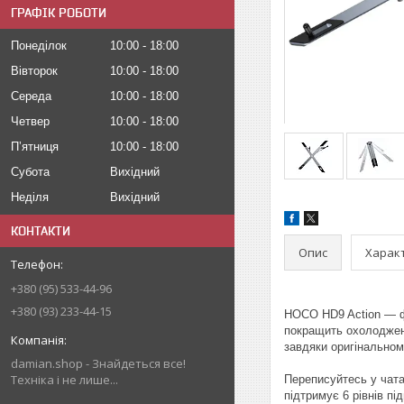
ГРАФІК РОБОТИ
Понеділок
10:00
18:00
Вівторок
10:00
18:00
Середа
10:00
18:00
Четвер
10:00
18:00
Пʼятниця
10:00
18:00
Субота
Вихідний
Неділя
Вихідний
КОНТАКТИ
Опис
Харак
+380 (95) 533-44-96
+380 (93) 233-44-15
HOCO HD9 Action — ф
покращить охолодженн
завдяки оригінальном
damian.shop - Знайдеться все!
Техніка і не лише...
Переписуйтесь у чата
підтримує 6 рівнів п