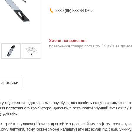
+380 (95) 533-44-96
повернення товару протягом 14 днів
за домо
теристики
ункціональна підставка для ноутбука, яка зробить вашу взаємодію з л
я портативного комп’ютера, допоможе встановити зручний кут нахилу к
у дизайну.
х, грайте в улюблені ігри та працюйте з професійним софтом, розташува
ідйому лептопа, тому кожен зможе налаштувати аксесуар під себе, уникн