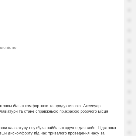
вленістю
ептопом більш комфортною та продуктивною. Аксесуар
лавіатури та стане справжньою прикрасою робочого місця
вши клавіатуру ноутбука найбільш зручно для себе. Підставка
увши дискомфорту під час тривалого проведення часу за