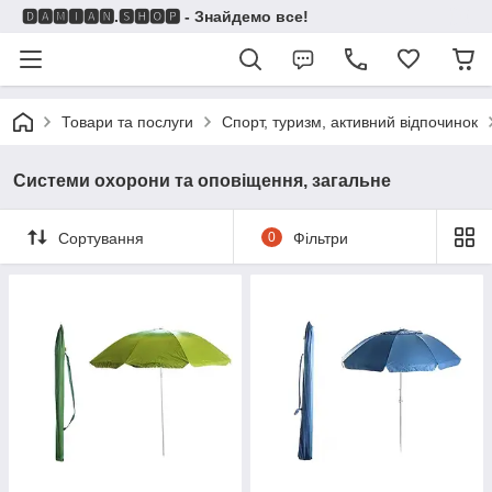
🅳🅰🅼🅸🅰🅽.🆂🅷🅾🅿 - Знайдемо все!
Товари та послуги
Спорт, туризм, активний відпочинок
Системи охорони та оповіщення, загальне
Сортування
0
Фільтри