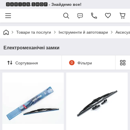
🅳🅰🅼🅸🅰🅽.🆂🅷🅾🅿 - Знайдемо все!
Товари та послуги
Інструменти й автотовари
Аксесу
Електромеханічні замки
Сортування
0
Фільтри