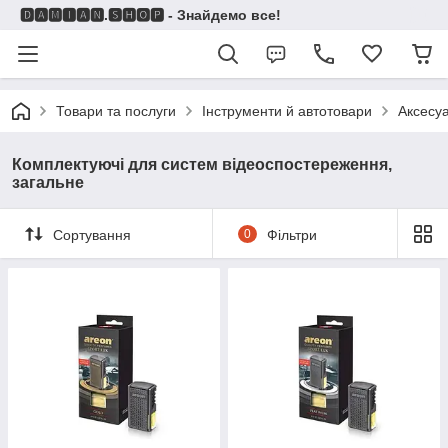
🅳🅰🅼🅸🅰🅽.🆂🅷🅾🅿 - Знайдемо все!
Товари та послуги
Інструменти й автотовари
Аксесу
Комплектуючі для систем відеоспостереження,
загальне
Сортування
0
Фільтри