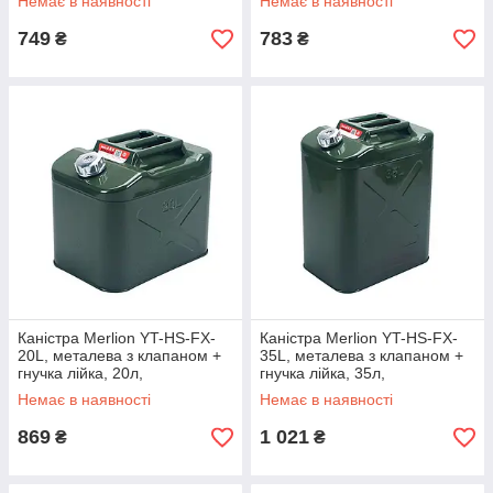
Немає в наявності
Немає в наявності
749
783
₴
₴
Каністра Merlion YT-HS-FX-
Каністра Merlion YT-HS-FX-
20L, металева з клапаном +
35L, металева з клапаном +
гнучка лійка, 20л,
гнучка лійка, 35л,
355х255х310мм, Green
355х255х480мм, Green
Немає в наявності
Немає в наявності
869
1 021
₴
₴