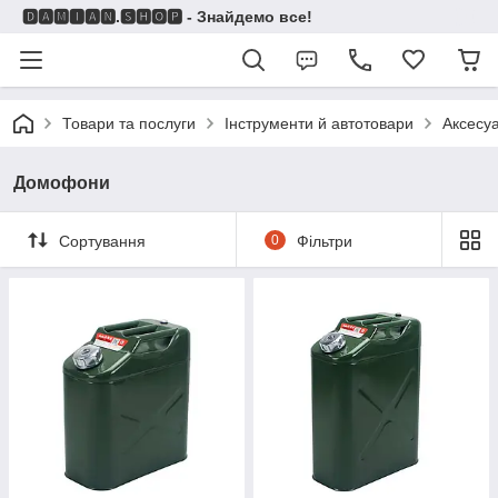
🅳🅰🅼🅸🅰🅽.🆂🅷🅾🅿 - Знайдемо все!
Товари та послуги
Інструменти й автотовари
Аксесу
Домофони
Сортування
0
Фільтри