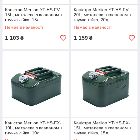
Каністра Merlion YT-HS-FV-
Каністра Merlion YT-HS-FV-
15L, металева з клапаном +
20L, металева з клапаном +
гнучка лійка, 15л,
гнучка лійка, 20л,
340х165х360мм, Green
340х165х460мм, Green
Немає в наявності
Немає в наявності
1 103
1 159
₴
₴
Каністра Merlion YT-HS-FX-
Каністра Merlion YT-HS-FX-
10L, металева з клапаном +
15L, металева з клапаном +
гнучка лійка, 10л,
гнучка лійка, 15л,
355х255х200мм, Green
355х255х250мм, Green