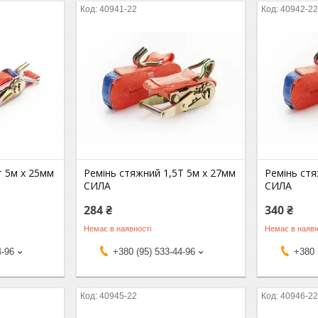
40941-22
40942-2
т 5м х 25мм
Ремінь стяжний 1,5Т 5м х 27мм
Ремінь стя
СИЛА
СИЛА
284 ₴
340 ₴
Немає в наявності
Немає в наявн
4-96
+380 (95) 533-44-96
+380 
40945-22
40946-2