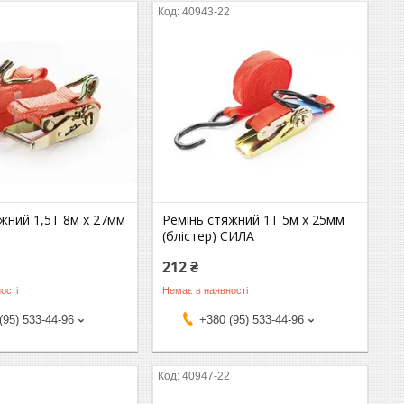
2
40943-22
жний 1,5Т 8м х 27мм
Ремінь стяжний 1Т 5м х 25мм
(блістер) СИЛА
212 ₴
ості
Немає в наявності
(95) 533-44-96
+380 (95) 533-44-96
2
40947-22