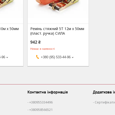
10м х 50мм
Ремінь стяжний 5Т 12м х 50мм
(пласт. ручка) СИЛА
942 ₴
Немає в наявності
4-96
+380 (95) 533-44-96
Контактна інформація
Додаткова 
+380955334496
Сертифікати
+380958566521