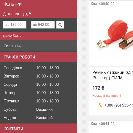
ФІЛЬТРИ
40940-22
Діапазон цін, ₴
Виробник
Сила
14
ГРАФІК РОБОТИ
Понеділок
10:00
18:00
Ремінь стяжний 0,5
Вівторок
10:00
18:00
(блістер) СИЛА
Середа
10:00
18:00
172 ₴
Четвер
10:00
18:00
Немає в наявності
Пʼятниця
10:00
18:00
+380 (95) 533-4
Субота
Вихідний
Неділя
Вихідний
40944-22
КОНТАКТИ