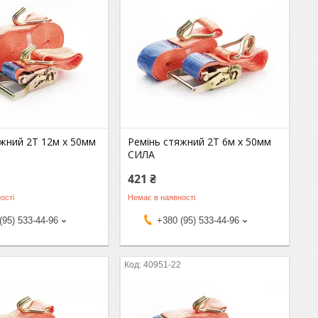
яжний 2Т 12м х 50мм
Ремінь стяжний 2Т 6м х 50мм
СИЛА
421 ₴
ості
Немає в наявності
(95) 533-44-96
+380 (95) 533-44-96
2
40951-22