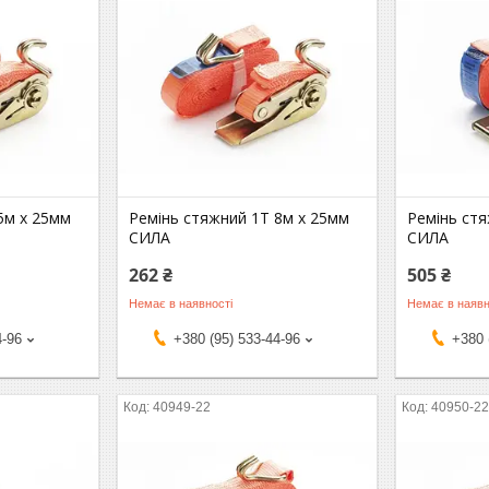
5м х 25мм
Ремінь стяжний 1Т 8м х 25мм
Ремінь ст
СИЛА
СИЛА
262 ₴
505 ₴
Немає в наявності
Немає в наявн
4-96
+380 (95) 533-44-96
+380 
40949-22
40950-2