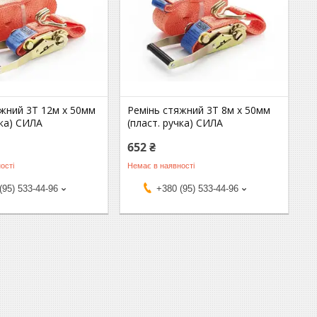
яжний 3Т 12м х 50мм
Ремінь стяжний 3Т 8м х 50мм
чка) СИЛА
(пласт. ручка) СИЛА
652 ₴
ості
Немає в наявності
(95) 533-44-96
+380 (95) 533-44-96