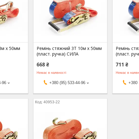
8м х 50мм
Ремінь стяжний 3Т 10м х 50мм
Ремінь ст
(пласт. ручка) СИЛА
(пласт. ру
668 ₴
711 ₴
Немає в наявності
Немає в наявн
4-96
+380 (95) 533-44-96
+380 
40953-22