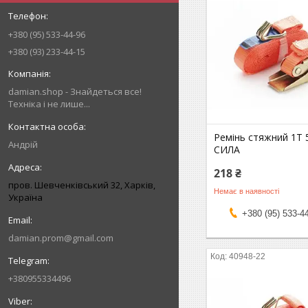
+380 (95) 533-44-96
+380 (93) 233-44-15
damian.shop - Знайдеться все!
Техніка і не лише...
Ремінь стяжний 1Т 
Андрій
СИЛА
218 ₴
пров. Шевченківський 32, Харків,
Немає в наявності
Україна
+380 (95) 533-4
damian.prom@gmail.com
40948-22
+380955334496