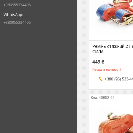
+380955334496
+380955334496
Ремінь стяжний 2Т 
СИЛА
449 ₴
Немає в наявності
+380 (95) 533-4
40952-22