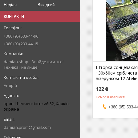
Неділя
Вихідний
КОНТАКТИ
+380 (95) 533-44-96
+380 (93) 233-44-15
damian.shop - Знайдеться все!
Техніка і не лише...
Шторка сонцезахис
130х60см срібляста
візерунком 12 Atelie
Андрій
122 ₴
Немає в наявності
пров. Шевченківський 32, Харків,
+380 (95) 533-4
Україна
damian.prom@gmail.com