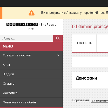
Ви спробували зв'язатися у неробочий час. Я
🅳🅰🅼🅸🅰🅽.🆂🅷🅾🅿 - Знайдемо
damian.prom@
все!
ГОЛОВНА
Товари та послуги
Акції
Відгуки
Домофони
Оплата
Доставка
Повернення та обмін