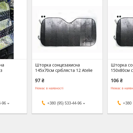
на
Шторка сонцезахисна
Шторка со
 з
145х70см срібляста 12 Atelie
150х80см с
97 ₴
106 ₴
Немає в наявності
Немає в наявн
4-96
+380 (95) 533-44-96
+380 