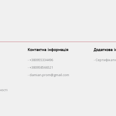
Контактна інформація
Додаткова 
+380955334496
Сертифікати
+380958566521
damian.prom@gmail.com
ності