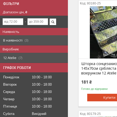
ФІЛЬТРИ
80180-25
Діапазон цін, ₴
Наявність
В наявності
3
Виробник
12 Atelie
7
Шторка сонцезахис
ГРАФІК РОБОТИ
145х70см срібляста
візерунком 12 Atelie
Понеділок
10:00
18:00
181 ₴
Вівторок
10:00
18:00
Готово до відправки
Середа
10:00
18:00
Купити
Четвер
10:00
18:00
Пʼятниця
10:00
18:00
Субота
Вихідний
80179-25