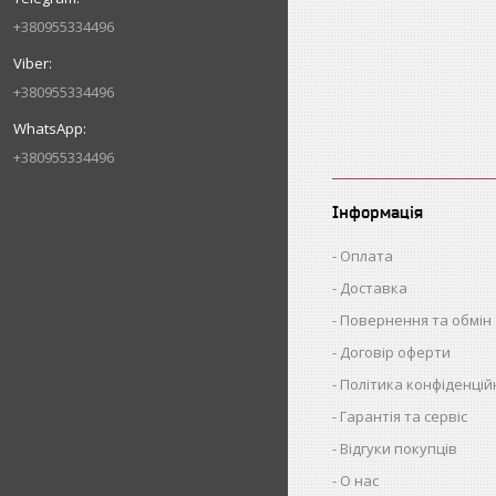
+380955334496
+380955334496
+380955334496
Інформація
Оплата
Доставка
Повернення та обмін
Договір оферти
Політика конфіденцій
Гарантія та сервіс
Відгуки покупців
О нас