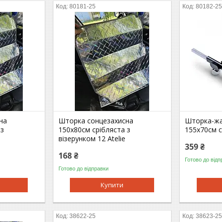
80181-25
80182-2
на
Шторка сонцезахисна
Шторка-жа
 з
150х80см срібляста з
155х70см с
візерунком 12 Atelie
359 ₴
168 ₴
Готово до відп
Готово до відправки
Купити
38622-25
38623-2