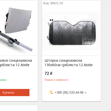
5
38621-25
люзі сонцезахисна
Шторка сонцезахисна
рібляста 12 Atelie
130х60см срібляста 12 Atelie
72 ₴
равки
Немає в наявності
Купити
+380 (95) 533-44-96
5