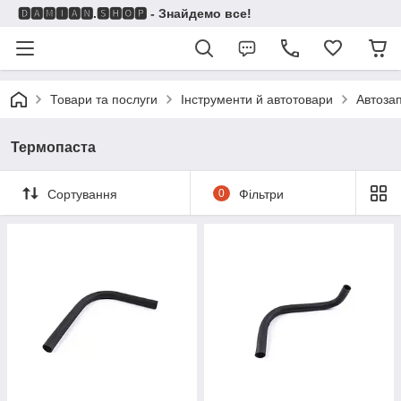
🅳🅰🅼🅸🅰🅽.🆂🅷🅾🅿 - Знайдемо все!
Товари та послуги
Інструменти й автотовари
Автоза
Термопаста
Сортування
0
Фільтри