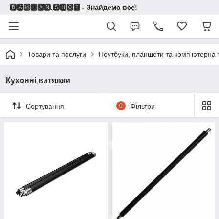
🅳🅰🅼🅸🅰🅽.🆂🅷🅾🅿 - Знайдемо все!
Товари та послуги
Ноутбуки, планшети та комп'ютерна 
Кухонні витяжки
Сортування
0
Фільтри