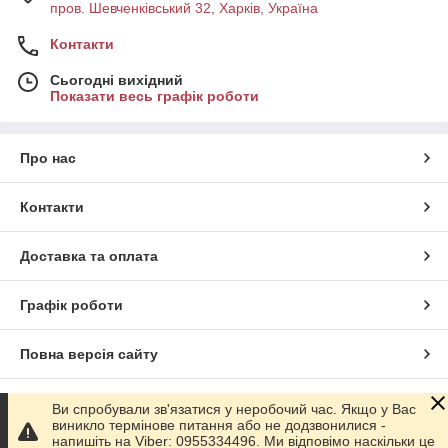
пров. Шевченківський 32, Харків, Україна
Контакти
Сьогодні вихідний
Показати весь графік роботи
Про нас
Контакти
Доставка та оплата
Графік роботи
Повна версія сайту
Сайт створено на маркетплейсі
Prom.ua
Ви спробували зв'язатися у неробочий час. Якщо у Вас
виникло термінове питання або не додзвонилися -
напишіть на Viber: 0955334496. Ми відповімо наскільки це