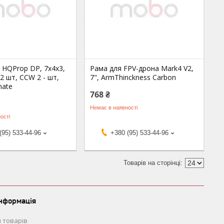
 HQProp DP, 7x4x3,
Рама для FPV-дрона Mark4 V2,
 2 шт, CCW 2 - шт,
7", ArmThinckness Carbon
nate
768 ₴
Немає в наявності
ості
(95) 533-44-96
+380 (95) 533-44-96
інформація
 товарів