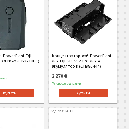
 PowerPlant DJI
Концентратор-хаб PowerPlant
 6830mAh (CB971008)
для DJI Mavic 2 Pro для 4
акумуляторів (CH980444)
2 270 ₴
равки
Готово до відправки
Купити
Купити
95814-11