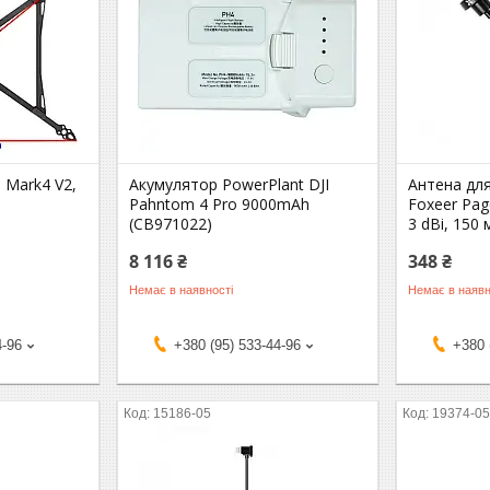
 Mark4 V2,
Акумулятор PowerPlant DJI
Антена дл
Pahntom 4 Pro 9000mAh
Foxeer Pag
(CB971022)
3 dBi, 150
8 116 ₴
348 ₴
Немає в наявності
Немає в наявн
4-96
+380 (95) 533-44-96
+380 
15186-05
19374-0