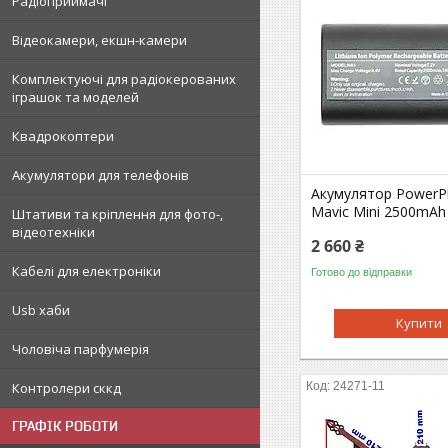
Радіоприймачі
Відеокамери, екшн-камери
Комплектуючі для радіокерованих
іграшок та моделей
Квадрокоптери
Акумулятори для телефонів
Акумулятор PowerPl
Mavic Mini 2500mAh
Штативи та кріплення для фото-,
відеотехніки
2 660 ₴
Кабелі для електроніки
Готово до відправки
Usb хаби
Купити
Чоловіча парфумерія
Контролери сккд
24271-11
ГРАФІК РОБОТИ