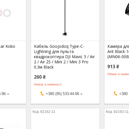
tar Koko
Кабель Goojodoq Type-C-
Камера дл
Lightning для пульта
Ant Black 
квадрокоптера DJI Mavic 3 / Air
(MN06-00B
2 / Air 2S / Mini 2 / Mini 3 Pro
913 ₴
0.3м Black
Немає в наявн
260 ₴
Немає в наявності
4-96
+380 (95) 533-44-96
+380 
82162-11
82163-11