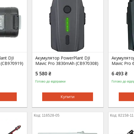
ant DJI
Акумулятор PowerPlant DJI
Акумулятор
 (CB970919)
Mavic Pro 3830mAh (CB970308)
Mavic Pro
5 580 ₴
6 493 ₴
Готово до відправки
Готово до відп
Купити
116528-05
82158-11