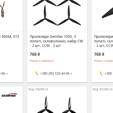
k 900M, 915
Пропелери Gemfan 1050, 3
Пропелери
лопаті, скловолокно, набір CW
лопаті, ск
- 2 шт, CCW - 2 шт
- 2 шт, CC
768 ₴
768 ₴
Немає в наявності
Немає в наявн
4-96
+380 (95) 533-44-96
+380 
24269-11
82160-11