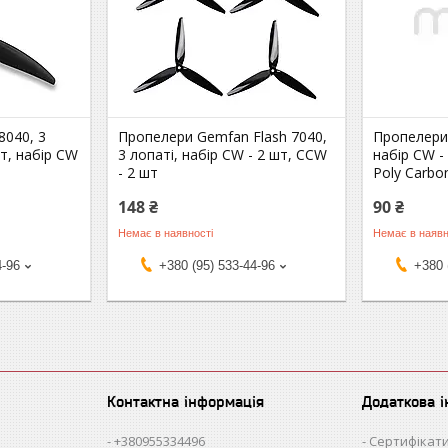
8040, 3
Пропелери Gemfan Flash 7040,
Пропелери
т, набір CW
3 лопаті, набір CW - 2 шт, CCW
набір CW -
- 2 шт
Poly Carbo
148 ₴
90 ₴
Немає в наявності
Немає в наявн
4-96
+380 (95) 533-44-96
+380 
Контактна інформація
Додаткова 
+380955334496
Сертифікати