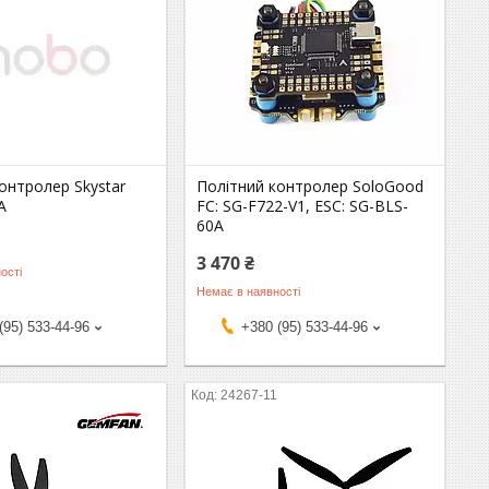
онтролер Skystar
Політний контролер SoloGood
A
FC: SG-F722-V1, ESC: SG-BLS-
60A
3 470 ₴
ості
Немає в наявності
(95) 533-44-96
+380 (95) 533-44-96
24267-11