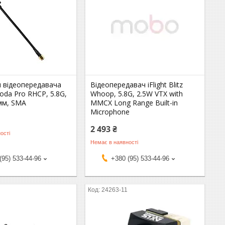
я відеопередавача
Відеопередавач iFlight Blitz
oda Pro RHCP, 5.8G,
Whoop, 5.8G, 2.5W VTX with
 мм, SMA
MMCX Long Range Built-in
Microphone
2 493 ₴
ості
Немає в наявності
(95) 533-44-96
+380 (95) 533-44-96
5
24263-11