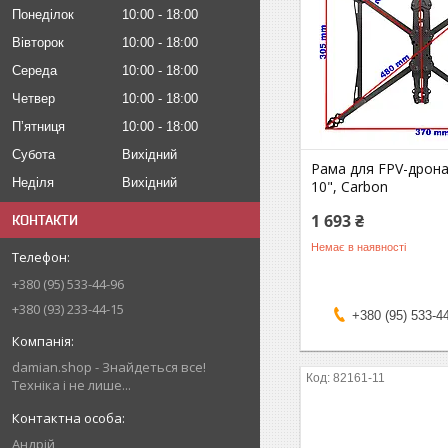
Понеділок
10:00
18:00
Вівторок
10:00
18:00
Середа
10:00
18:00
Четвер
10:00
18:00
Пʼятниця
10:00
18:00
Субота
Вихідний
Рама для FPV-дрона
Неділя
Вихідний
10", Carbon
1 693 ₴
КОНТАКТИ
Немає в наявності
+380 (95) 533-44-96
+380 (93) 233-44-15
+380 (95) 533-4
damian.shop - Знайдеться все!
82161-11
Техніка і не лише...
Андрій