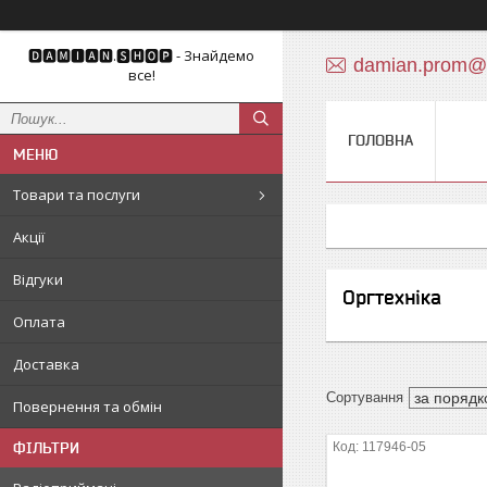
🅳🅰🅼🅸🅰🅽.🆂🅷🅾🅿 - Знайдемо
damian.prom@
все!
ГОЛОВНА
Товари та послуги
Акції
Відгуки
Оргтехніка
Оплата
Доставка
Повернення та обмін
ФІЛЬТРИ
117946-05