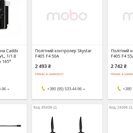
она Caddx
Політний контролер Skystar
Політний к
VL, 1/1.8
F405 F4 50A
F405 F4 55
m 165°
2 493 ₴
2 742 ₴
Немає в наявності
Немає в наявн
4-96
+380 (95) 533-44-96
+380 
85439-11
24266-11