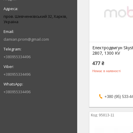
пров. Шевченківський 32, Харків,
Україна
damian.prom@gmail.com
Електродвигун Skys
2807, 1300 KV
+380955334496
477 ₴
Немає в наявності
+380955334496
+380955334496
+380 (95) 533-4
95813-11