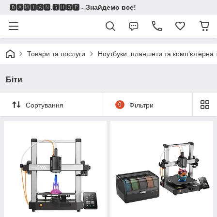
🅳🅰🅼🅸🅰🅽.🆂🅷🅾🅿 - Знайдемо все!
Товари та послуги
Ноутбуки, планшети та комп'ютерна 
Біти
Сортування
0
Фільтри