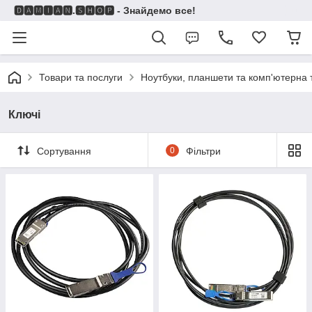
🅳🅰🅼🅸🅰🅽.🆂🅷🅾🅿 - Знайдемо все!
Товари та послуги
Ноутбуки, планшети та комп'ютерна 
Ключі
Сортування
0
Фільтри