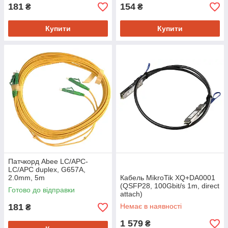
181
154
₴
₴
Купити
Купити
Патчкорд Abee LC/APC-
LC/APC duplex, G657A,
2.0mm, 5m
Кабель MikroTik XQ+DA0001
(QSFP28, 100Gbit/s 1m, direct
Готово до відправки
attach)
181
Немає в наявності
₴
1 579
₴