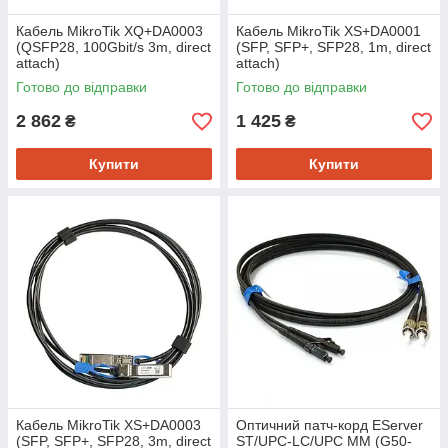
Кабель MikroTik XQ+DA0003
Кабель MikroTik XS+DA0001
(QSFP28, 100Gbit/s 3m, direct
(SFP, SFP+, SFP28, 1m, direct
attach)
attach)
Готово до відправки
Готово до відправки
2 862
1 425
₴
₴
Купити
Купити
Кабель MikroTik XS+DA0003
Оптичний патч-корд EServer
(SFP, SFP+, SFP28, 3m, direct
ST/UPC-LC/UPC MM (G50-