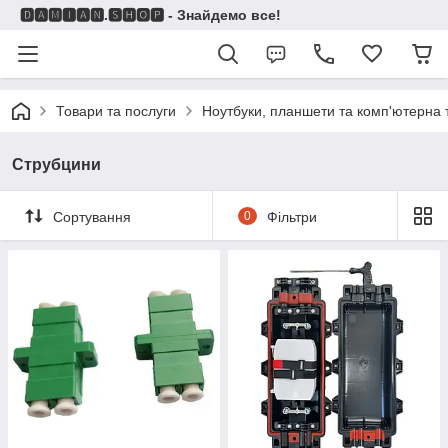
🅳🅰🅼🅸🅰🅽.🆂🅷🅾🅿 - Знайдемо все!
Товари та послуги
Ноутбуки, планшети та комп'ютерна 
Струбцини
Сортування
0
Фільтри