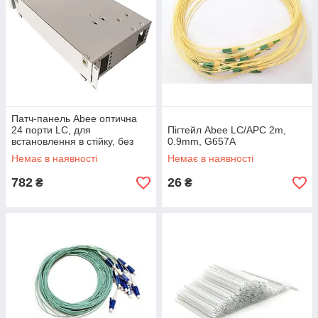
Патч-панель Abee оптична
24 порти LC, для
Пігтейл Abee LC/APC 2m,
встановлення в стійку, без
0.9mm, G657A
перехідників і пігтейлів (OPP-
Немає в наявності
Немає в наявності
LC24)
782
26
₴
₴