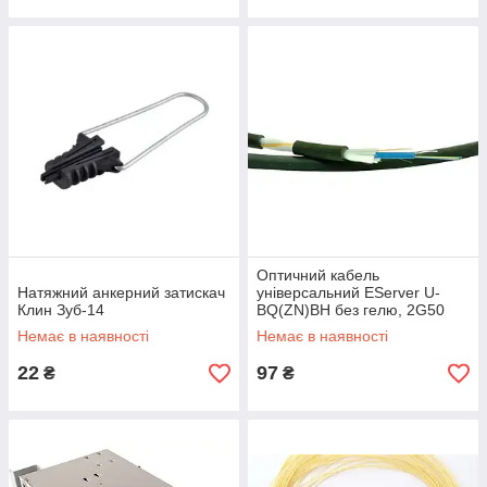
Оптичний кабель
Натяжний анкерний затискач
універсальний EServer U-
Клин Зуб-14
BQ(ZN)BH без гелю, 2G50
OM3, діелектричний,
Немає в наявності
Немає в наявності
негорючий (LSZH/FRNC),
1kN
22
97
₴
₴