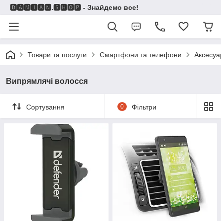
🅳🅰🅼🅸🅰🅽.🆂🅷🅾🅿 - Знайдемо все!
Товари та послуги
Смартфони та телефони
Аксесуа
Випрямлячі волосся
Сортування
0
Фільтри