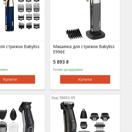
я стрижки Babyliss
Машинка для стрижки Babyliss
E996E
5 893 ₴
равки
Готово до відправки
Купити
Купити
5
58661-05