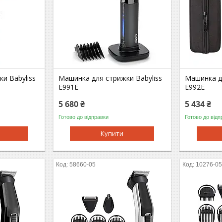
и Babyliss
Машинка для стрижки Babyliss
Машинка дл
E991E
E992E
5 680 ₴
5 434 ₴
Готово до відправки
Готово до відп
Купити
58660-05
10276-0