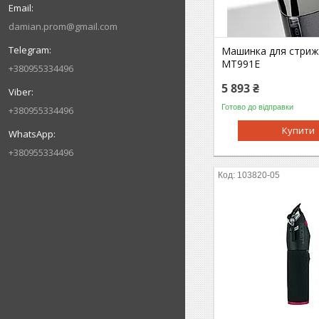
damian.prom@gmail.com
Машинка для стрижк
MT991E
+380955334496
5 893 ₴
Готово до відправки
+380955334496
Купити
+380955334496
103820-05