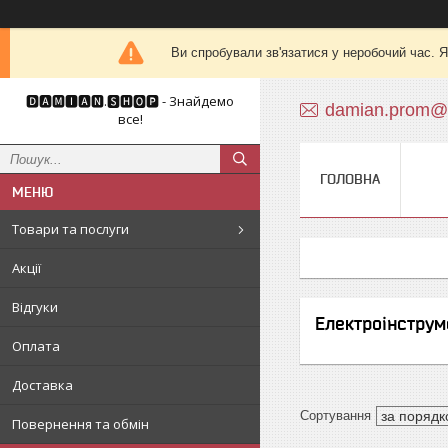
Ви спробували зв'язатися у неробочий час. Я
🅳🅰🅼🅸🅰🅽.🆂🅷🅾🅿 - Знайдемо
damian.prom@
все!
ГОЛОВНА
Товари та послуги
Акції
Відгуки
Електроінструм
Оплата
Доставка
Повернення та обмін