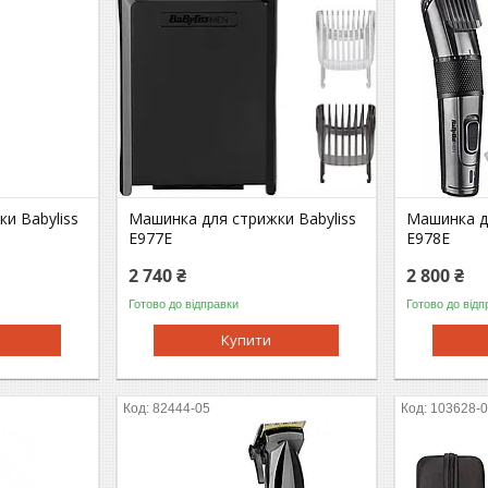
и Babyliss
Машинка для стрижки Babyliss
Машинка дл
E977E
E978E
2 740 ₴
2 800 ₴
Готово до відправки
Готово до відп
Купити
82444-05
103628-