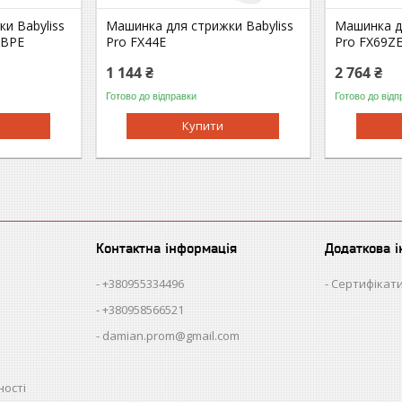
и Babyliss
Машинка для стрижки Babyliss
Машинка дл
RBPE
Pro FX44E
Pro FX69ZE
1 144 ₴
2 764 ₴
Готово до відправки
Готово до відп
Купити
Контактна інформація
Додаткова 
+380955334496
Сертифікати
+380958566521
damian.prom@gmail.com
ності