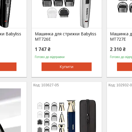
и Babyliss
Машинка для стрижки Babyliss
Машинка дл
MT726E
MT727E
1 747 ₴
2 310 ₴
Готово до відправки
Готово до відп
Купити
103627-05
102932-