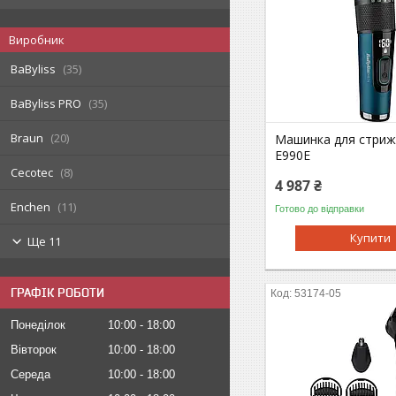
Виробник
BaByliss
35
BaByliss PRO
35
Braun
20
Машинка для стрижк
E990E
Cecotec
8
4 987 ₴
Enchen
11
Готово до відправки
Купити
Ще 11
ГРАФІК РОБОТИ
53174-05
Понеділок
10:00
18:00
Вівторок
10:00
18:00
Середа
10:00
18:00