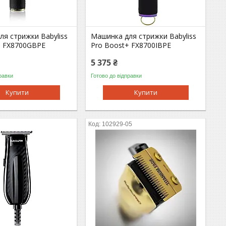
я стрижки Babyliss
Машинка для стрижки Babyliss
+ FX8700GBPE
Pro Boost+ FX8700IBPE
5 375 ₴
равки
Готово до відправки
Купити
Купити
5
102929-05