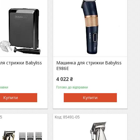
я стрижки Babyliss
Машинка для стрижки Babyliss
E986E
4 022 ₴
равки
Готово до відправки
Купити
Купити
05
85491-05