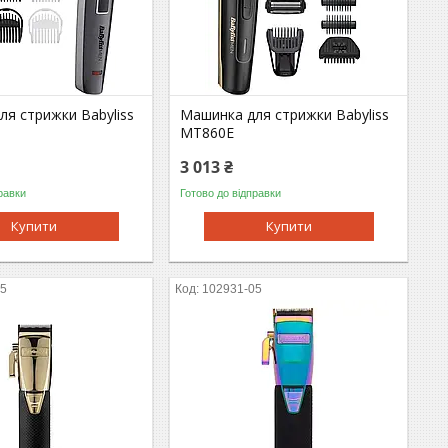
я стрижки Babyliss
Машинка для стрижки Babyliss
MT860E
3 013 ₴
равки
Готово до відправки
Купити
Купити
05
102931-05