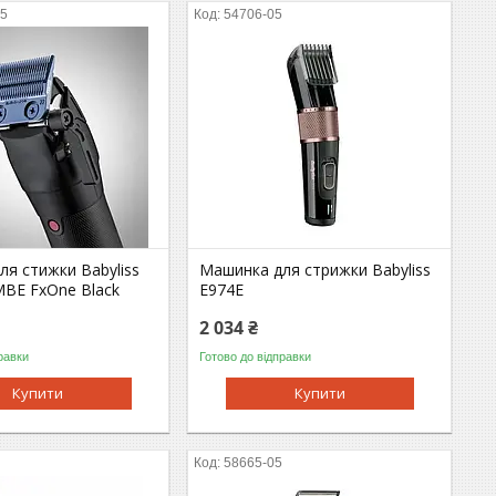
05
54706-05
я стижки Babyliss
Машинка для стрижки Babyliss
MBE FxOne Black
E974E
2 034 ₴
равки
Готово до відправки
Купити
Купити
5
58665-05