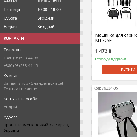
Четвер
10:00
18:00
Пʼятниця
10:00
18:00
Субота
Вихідний
Неділя
Вихідний
Машинка для стрижк
КОНТАКТИ
MT725E
1 472 ₴
+380 (95) 533-44-96
Готово до відправки
+380 (93) 233-44-15
Купити
damian.shop - Знайдеться все!
Техніка і не лише...
79124-05
Андрій
пров. Шевченківський 32, Харків,
Україна