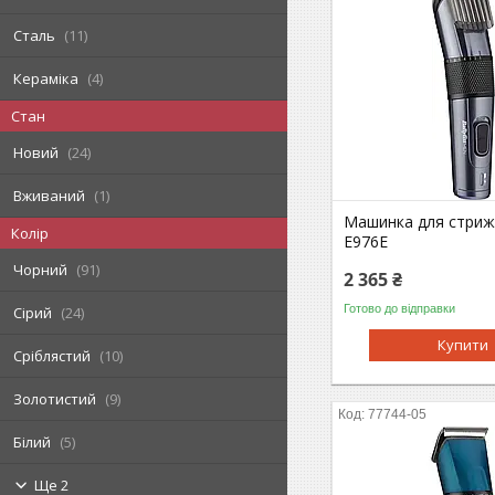
Сталь
11
Кераміка
4
Стан
Новий
24
Вживаний
1
Машинка для стрижк
Колір
E976E
Чорний
91
2 365 ₴
Готово до відправки
Сірий
24
Купити
Сріблястий
10
Золотистий
9
77744-05
Білий
5
Ще 2