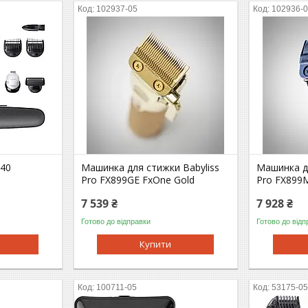
102937-05
102936-
540
Машинка для стижки Babyliss
Машинка дл
Pro FX899GE FxOne Gold
Pro FX899
7 539 ₴
7 928 ₴
Готово до відправки
Готово до відп
Купити
100711-05
53175-0