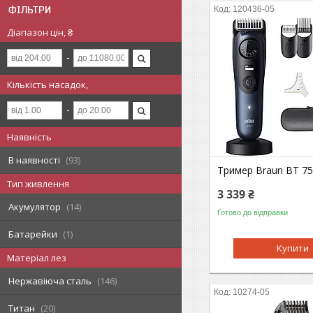
ФІЛЬТРИ
120436-05
Діапазон цін, ₴
Кількість насадок,
Наявність
В наявності
93
Тример Braun BT 7
Тип живлення
3 339 ₴
Акумулятор
14
Готово до відправки
Батарейки
1
Купити
Матеріал лез
Нержавіюча сталь
146
10274-05
Титан
20