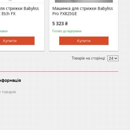
я стрижки Babyliss
Машинка для стрижки Babyliss
 Etch FX
Pro FX825GE
5 323 ₴
равки
Готово до відправки
Купити
Купити
інформація
 товарів