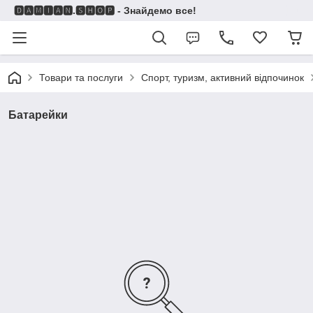
🅳🅰🅼🅸🅰🅽.🆂🅷🅾🅿 - Знайдемо все!
Товари та послуги
Спорт, туризм, активний відпочинок
Батарейки