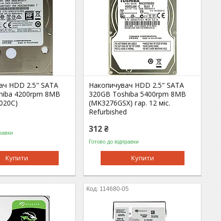
ач HDD 2.5" SATA
Накопичувач HDD 2.5" SATA
hiba 4200rpm 8MB
320GB Toshiba 5400rpm 8MB
020C)
(MK3276GSX) гар. 12 мiс.
Refurbished
312 ₴
равки
Готово до відправки
Купити
Купити
5
114680-05