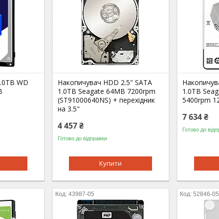
2.0TB WD
Накопичувач HDD 2.5" SATA
Накопичув
B
1.0TB Seagate 64MB 7200rpm
1.0TB Seag
(ST91000640NS) + перехідник
5400rpm 1
на 3.5"
7 634 ₴
4 457 ₴
Готово до відп
Готово до відправки
Купити
43987-05
52846-0