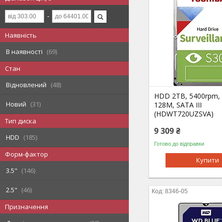
Наявність
В наявності
69
Стан
Відновлений
48
HDD 2TB, 5400rpm, 
Новий
31
128M, SATA III
(HDWT720UZSVA)
Тип диска
9 309 ₴
HDD
185
Готово до відправки
Форм-фактор
Купити
3.5"
146
2.5"
46
8346-05
Призначення