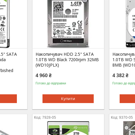
.5" SATA
Накопичувач HDD 2.5" SATA
Накопичув
uda
1.0TB WD Black 7200rpm 32MB
1.0TB WD S
(WD10JPLX)
8MB (WD10
rbished
4 960 ₴
4 382 ₴
Готово до відправки
Готово до відп
Купити
7928-05
9370-05