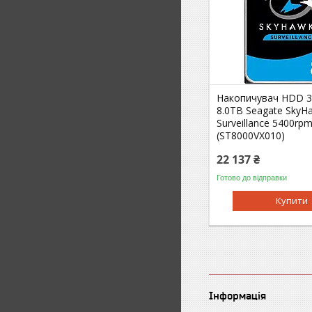
Накопичувач HDD 3
8.0TB Seagate SkyH
Surveillance 5400r
(ST8000VX010)
22 137 ₴
Готово до відправки
Купити
Інформація