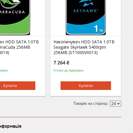
ач HDD SATA 1.0TB
Накопичувач HDD SATA 1.0TB
arraCuda 256MB
Seagate SkyHawk 5400rpm
014)
256MB (ST1000VX013)
7 264 ₴
равки
Готово до відправки
Купити
Купити
інформація