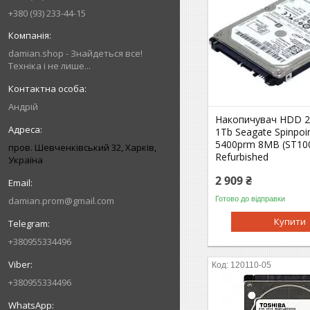
+380 (93) 233-44-15
damian.shop - Знайдеться все!
Техніка і не лише...
Андрій
Накопичувач HDD 2
1Tb Seagate Spinpoi
5400prm 8MB (ST10
пров. Шевченківський 32, Харків,
Refurbished
Україна
2 909 ₴
Готово до відправки
damian.prom@gmail.com
Купити
+380955334496
120110-05
+380955334496