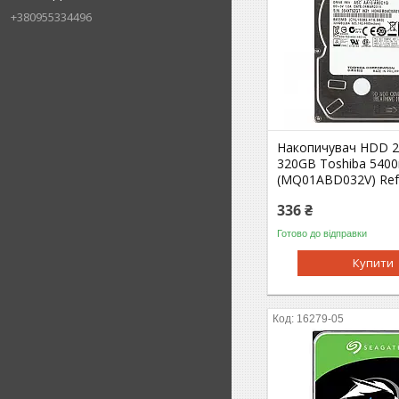
+380955334496
Накопичувач HDD 2
320GB Toshiba 540
(MQ01ABD032V) Re
336 ₴
Готово до відправки
Купити
16279-05