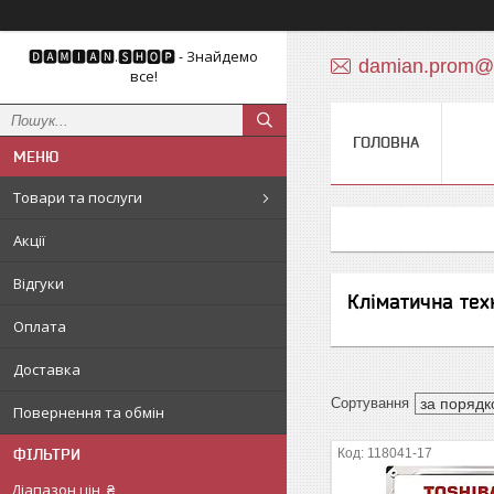
🅳🅰🅼🅸🅰🅽.🆂🅷🅾🅿 - Знайдемо
damian.prom@
все!
ГОЛОВНА
Товари та послуги
Акції
Відгуки
Кліматична тех
Оплата
Доставка
Повернення та обмін
ФІЛЬТРИ
118041-17
Діапазон цін, ₴