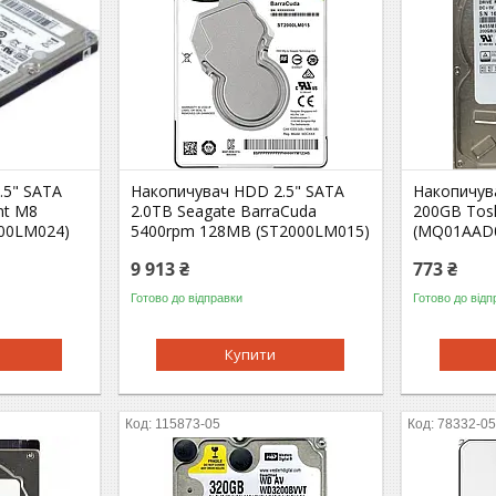
.5" SATA
Накопичувач HDD 2.5" SATA
Накопичув
nt M8
2.0TB Seagate BarraCuda
200GB Tos
00LM024)
5400rpm 128MB (ST2000LM015)
(MQ01AAD
9 913 ₴
773 ₴
Готово до відправки
Готово до відп
Купити
115873-05
78332-0