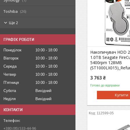
Synology
1
Toshiba
26
Ще 2
ГРАФІК РОБОТИ
Понеділок
10:00
18:00
Накопичувач HDD 2
1.0TB Seagate FireC
Вівторок
10:00
18:00
5400rpm 128MB
Середа
10:00
18:00
(ST1000LX015)_Refu
Четвер
10:00
18:00
3 763 ₴
Пʼятниця
10:00
18:00
Готово до відправки
Субота
Вихідний
Купити
Неділя
Вихідний
КОНТАКТИ
112599-05
+380 (95) 533-44-96