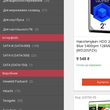
Для відеоспостереження
38
Для мережевих сховищ
31
Для ноутбука
7
Для настільного ПК
3
Інтерфейс
Накопичувач HDD 
SATA III (SATA/600)
168
Blue 5400rpm 128M
(WD20SPZX)
SATA II (SATA/300)
22
9 548 ₴
SATA (SATA/150)
1
Готово до відправки
Виробник
Hewlett Packard
2
Купити
Hitachi
13
119792-05
Seagate
62