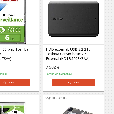
400rpm, Toshiba,
HDD external, USB 3.2 2Tb,
 III
Toshiba Canvio basic 2.5"
UZSVA)
External (HDTB520EK3AA)
7 582 ₴
равки
Готово до відправки
Купити
Купити
5
105642-05