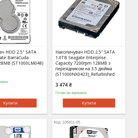
ач HDD 2.5" SATA
Накопичувач HDD 2.5" SATA
ate BarraCuda
1.0TB Seagate Enterprise
28MB (ST1000LM048)
Capacity 7200rpm 128MB з
перехідником на 3.5 дюйма
(ST1000NX0423)_Refurbished
равки
3 474 ₴
Готово до відправки
Купити
Купити
5
106811-05