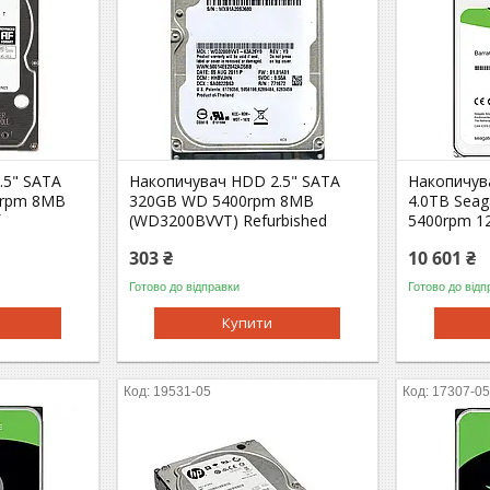
.5" SATA
Накопичувач HDD 2.5" SATA
Накопичув
0rpm 8MB
320GB WD 5400rpm 8MB
4.0TB Seag
f
(WD3200BVVT) Refurbished
5400rpm 1
303 ₴
10 601 ₴
Готово до відправки
Готово до відп
Купити
19531-05
17307-0