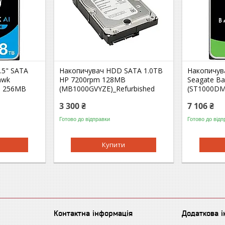
.5" SATA
Накопичувач HDD SATA 1.0TB
Накопичув
awk
HP 7200rpm 128MB
Seagate B
pm 256MB
(MB1000GVYZE)_Refurbished
(ST1000DM
3 300 ₴
7 106 ₴
Готово до відправки
Готово до відп
Купити
Контактна інформація
Додаткова 