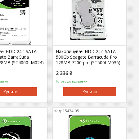
ач HDD 2.5" SATA
Накопичувач HDD 2.5" SATA
ate BarraCuda
500Gb Seagate Barracuda Pro
28MB (ST4000LM024)
128MB 7200rpm (ST500LM036)
2 336 ₴
равки
Готово до відправки
Купити
Купити
5
15474-05