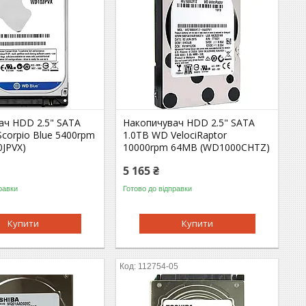
ач HDD 2.5" SATA
Накопичувач HDD 2.5" SATA
corpio Blue 5400rpm
1.0TB WD VelociRaptor
JPVX)
10000rpm 64MB (WD1000CHTZ)
5 165 ₴
равки
Готово до відправки
Купити
Купити
112754-05