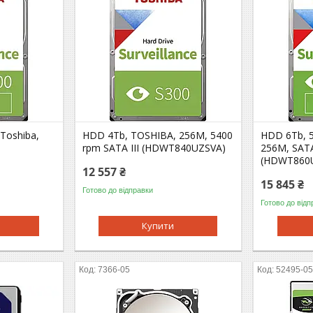
Toshiba,
HDD 4Tb, TOSHIBA, 256M, 5400
HDD 6Tb, 5
rpm SATA III (HDWT840UZSVA)
256M, SATA
(HDWT860
12 557 ₴
15 845 ₴
Готово до відправки
Готово до відп
Купити
7366-05
52495-0