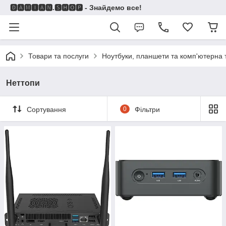
🅳🅰🅼🅸🅰🅽.🆂🅷🅾🅿 - Знайдемо все!
Товари та послуги
Ноутбуки, планшети та комп'ютерна 
Неттопи
Сортування
0
Фільтри