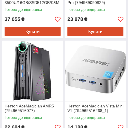
3500U/16GB/SSD512GB/K&M
Pro (794969090829)
Готово до відправки
Готово до відправки
37 055
23 878
₴
₴
Купити
Купити
Неттоп AceMagician AMR5
Неттоп AceMagician Vista Mini
(794969516077)
V1 (794969516268_1)
Готово до відправки
Готово до відправки
22 684
14 188
₴
₴