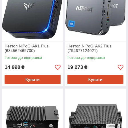
Неттоп NiPoGi AK1 Plus
Неттоп NiPoGi AK2 Plus
(634562469700)
(794677124021)
Готово до відправки
Готово до відправки
14 998
19 273
₴
₴
Купити
Купити