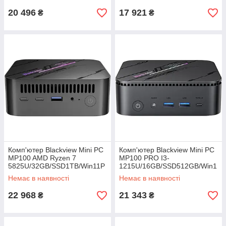
20 496
17 921
₴
₴
Комп'ютер Blackview Mini PC
Комп'ютер Blackview Mini PC
MP100 AMD Ryzen 7
MP100 PRO I3-
5825U/32GB/SSD1TB/Win11P
1215U/16GB/SSD512GB/Win1
ro
1Pro
Немає в наявності
Немає в наявності
22 968
21 343
₴
₴