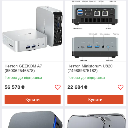
Неттоп GEEKOM A7
Неттоп Minisforum U820
(850062546578)
(749889675182)
Готово до відправки
Готово до відправки
56 570
22 684
₴
₴
Купити
Купити