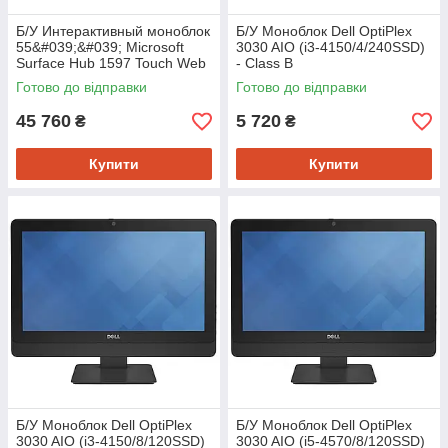
Б/У Интерактивный моноблок
Б/У Моноблок Dell OptiPlex
55&#039;&#039; Microsoft
3030 AIO (i3-4150/4/240SSD)
Surface Hub 1597 Touch Web
- Class B
(i5-4590/8/128SSD) - Class A-
Готово до відправки
Готово до відправки
45 760
5 720
₴
₴
Купити
Купити
Б/У Моноблок Dell OptiPlex
Б/У Моноблок Dell OptiPlex
3030 AIO (i3-4150/8/120SSD)
3030 AIO (i5-4570/8/120SSD)