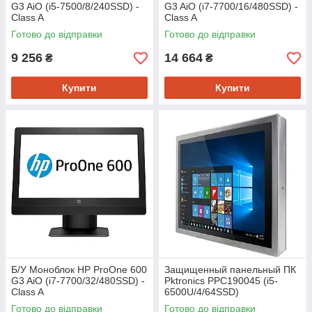
G3 AiO (i5-7500/8/240SSD) -
G3 AiO (i7-7700/16/480SSD) -
Class A
Class A
Готово до відправки
Готово до відправки
9 256
14 664
₴
₴
Купити
Купити
Б/У Моноблок HP ProOne 600
Защищенный панельный ПК
G3 AiO (i7-7700/32/480SSD) -
Pktronics PPC190045 (i5-
Class A
6500U/4/64SSD)
Готово до відправки
Готово до відправки