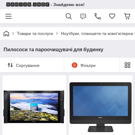
🅳🅰🅼🅸🅰🅽.🆂🅷🅾🅿 - Знайдемо все!
Товари та послуги
Ноутбуки, планшети та комп'ютерна 
Пилососи та пароочищувачі для будинку
Сортування
0
Фільтри