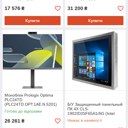
17 576
31 200
₴
₴
Купити
Купити
Моноблок Prologix Optima
PLC24TD
(PLC24TD.OPT.1AE.N.5201)
Б/У Защищенный панельный
Black
ПК 4X CLS-
Готово до відправки
1902ID3SF65A1/AG (Intel
Atom D2550/4/32)
26 261
Немає в наявності
₴