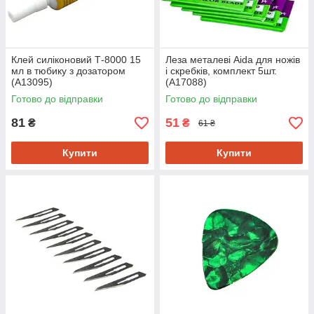
Клей силіконовий Т-8000 15
Леза металеві Aida для ножів
мл в тюбику з дозатором
і скребків, комплект 5шт.
(A13095)
(A17088)
Готово до відправки
Готово до відправки
81
51
₴
₴
61 ₴
Купити
Купити