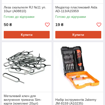
Леза скальпеля RJ №11 уп.
Медіатор пластиковий Aida
10шт (A08810)
AD-113/A15959
Готово до відправки
Готово до відправки
50
19
₴
₴
Купити
Купити
Металевий ключ для
вилучення тримача Sim-
Набір інструментів Jakemy
карти (комплект 20шт)
JM-8159 (A10235)