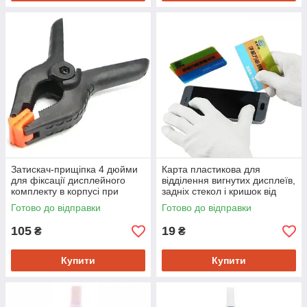
Затискач-прищіпка 4 дюйми
Карта пластикова для
для фіксації дисплейного
відділення вигнутих дисплеїв,
комплекту в корпусі при
задніх стекол і кришок від
склеюванні (A13141)
рамки, товщина 0.1 мм
Готово до відправки
Готово до відправки
(A17089)
105
19
₴
₴
Купити
Купити