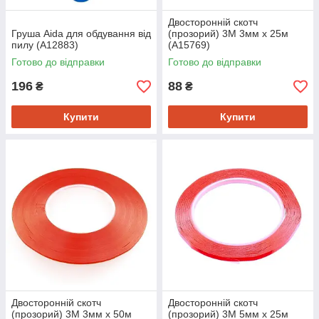
Двосторонній скотч
Груша Aida для обдування від
(прозорий) 3M 3мм x 25м
пилу (A12883)
(A15769)
Готово до відправки
Готово до відправки
196
88
₴
₴
Купити
Купити
Двосторонній скотч
Двосторонній скотч
(прозорий) 3M 3мм х 50м
(прозорий) 3M 5мм х 25м