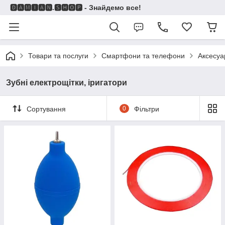
🅳🅰🅼🅸🅰🅽.🆂🅷🅾🅿 - Знайдемо все!
Товари та послуги
Смартфони та телефони
Аксесуа
Зубні електрощітки, іригатори
Сортування
0
Фільтри