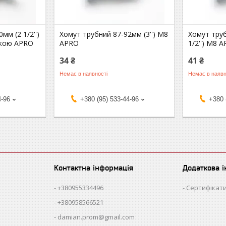
мм (2 1/2'')
Хомут трубний 87-92мм (3'') М8
Хомут тру
йкою APRO
APRO
1/2'') М8 
34 ₴
41 ₴
Немає в наявності
Немає в наявн
4-96
+380 (95) 533-44-96
+380 
Контактна інформація
Додаткова 
+380955334496
Сертифікати
+380958566521
damian.prom@gmail.com