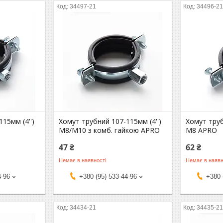
34497-21
34496-2
15мм (4'')
Хомут трубний 107-115мм (4'')
Хомут труб
М8/М10 з комб. гайкою APRO
М8 APRO
47 ₴
62 ₴
Немає в наявності
Немає в наявн
4-96
+380 (95) 533-44-96
+380 
34434-21
34435-2