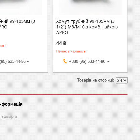
бний 99-105мм (3
Хомут трубний 99-105мм (3
APRO
1/2'') М8/М10 з комб. гайкою
APRO
44 ₴
ості
Немає в наявності
(95) 533-44-96
+380 (95) 533-44-96
інформація
 товарів