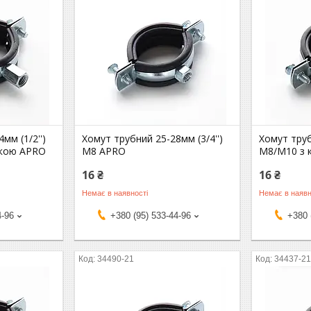
мм (1/2'')
Хомут трубний 25-28мм (3/4'')
Хомут труб
йкою APRO
М8 APRO
М8/М10 з 
16 ₴
16 ₴
Немає в наявності
Немає в наявн
4-96
+380 (95) 533-44-96
+380 
34490-21
34437-2