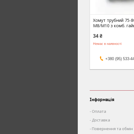
Хомут трубний 75-80
М8/М10 з комб. га
34 ₴
Немає в наявності
+380 (95) 533-4
Інформація
Оплата
Доставка
Повернення та обмін