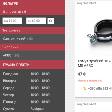
ФІЛЬТРИ
34499-21
Діапазон цін, ₴
Тип хомута
Сантехнічний
18
Виробник
APRO
20
Хомут трубний 107-1
ГРАФІК РОБОТИ
М8 APRO
47 ₴
Понеділок
10:00
18:00
Немає в наявності
Вівторок
10:00
18:00
Середа
10:00
18:00
+380 (95) 533-4
Четвер
10:00
18:00
Пʼятниця
10:00
18:00
34494-21
Субота
Вихідний