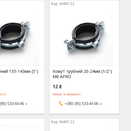
1
34487-21
ний 135-143мм (5'')
Хомут трубний 20-24мм (1/2'')
М8 APRO
12 ₴
ості
Немає в наявності
(95) 533-44-96
+380 (95) 533-44-96
1
34467-21