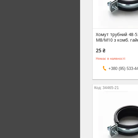
Хомут трубний 48-53
М8/М10 з комб. га
25 ₴
Немає в наявності
+380 (95) 533-4
34465-21