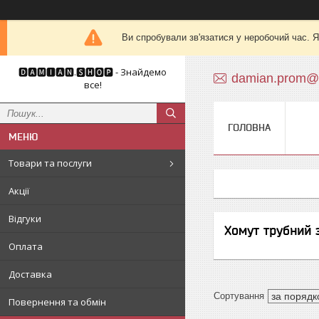
Ви спробували зв'язатися у неробочий час. Я
🅳🅰🅼🅸🅰🅽.🆂🅷🅾🅿 - Знайдемо
damian.prom@
все!
ГОЛОВНА
Товари та послуги
Акції
Відгуки
Хомут трубний 
Оплата
Доставка
Повернення та обмін