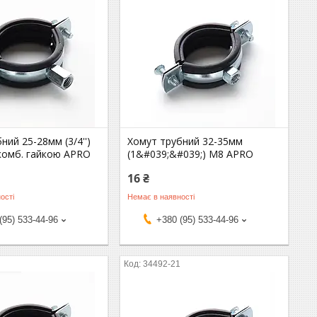
ний 25-28мм (3/4'')
Хомут трубний 32-35мм
комб. гайкою APRO
(1&#039;&#039;) М8 APRO
16 ₴
ості
Немає в наявності
(95) 533-44-96
+380 (95) 533-44-96
1
34492-21