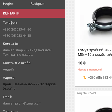
Неділя
Вихідний
КОНТАКТИ
+380 (95) 533-44-96
+380 (93) 233-44-15
Хомут трубний 20-24
damian.shop - Знайдеться все!
М8/М10 з комб. га
Техніка і не лише...
16 ₴
Андрій
Немає в наявності
+380 (95) 533-4
пров. Шевченківський 32, Харків,
Україна
34505-21
damian.prom@gmail.com