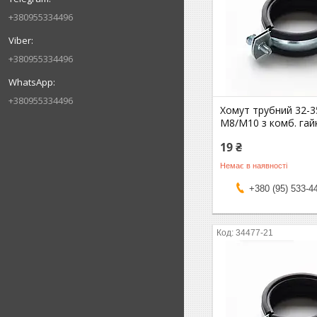
+380955334496
+380955334496
+380955334496
Хомут трубний 32-35
М8/М10 з комб. га
19 ₴
Немає в наявності
+380 (95) 533-4
34477-21