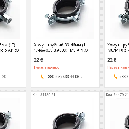
мм (1'')
Хомут трубний 39-46мм (1
Хомут труб
йкою APRO
1/4&#039;&#039;) М8 APRO
М8/М10 з 
22 ₴
22 ₴
Немає в наявності
Немає в наявн
4-96
+380 (95) 533-44-96
+380 
34489-21
34479-2