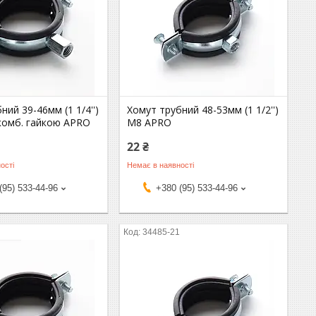
ний 39-46мм (1 1/4'')
Хомут трубний 48-53мм (1 1/2'')
комб. гайкою APRO
М8 APRO
22 ₴
ості
Немає в наявності
(95) 533-44-96
+380 (95) 533-44-96
1
34485-21