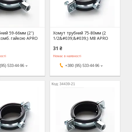
ний 59-66мм (2'')
Хомут трубний 75-80мм (2
комб. гайкою APRO
1/2&#039;&#039;) М8 APRO
31 ₴
ості
Немає в наявності
(95) 533-44-96
+380 (95) 533-44-96
1
34439-21