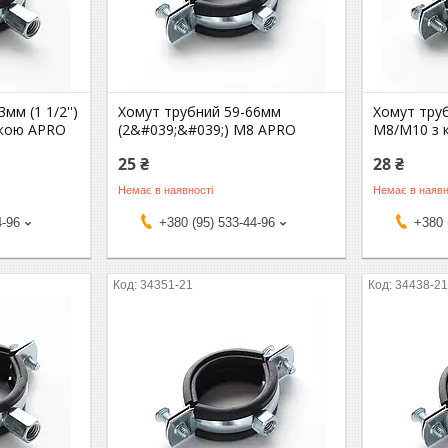
мм (1 1/2'')
Хомут трубний 59-66мм
Хомут труб
йкою APRO
(2&#039;&#039;) М8 APRO
М8/М10 з 
25 ₴
28 ₴
Немає в наявності
Немає в наявн
4-96
+380 (95) 533-44-96
+380 
34351-21
34438-2