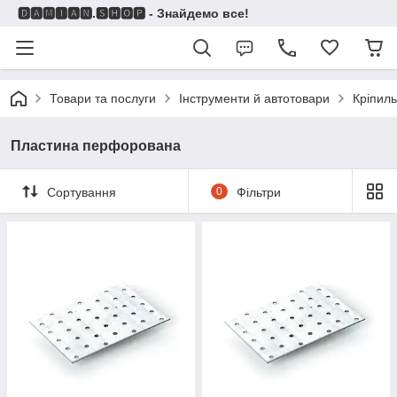
🅳🅰🅼🅸🅰🅽.🆂🅷🅾🅿 - Знайдемо все!
Товари та послуги
Інструменти й автотовари
Кріпиль
Пластина перфорована
Сортування
0
Фільтри