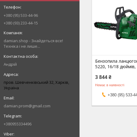
+380 (95) 533-44-96
+380 (93) 233-44-15
damian.shop - Знайдеться все!
Техніка і не лише...
Бензопила ланцюго
Андрій
5220, 16/18 дюймів,
3 844 ₴
пров. Шевченківський 32, Харків,
Немає в наявності
Україна
+380 (95) 533-4
damian.prom@gmail.com
+380955334496