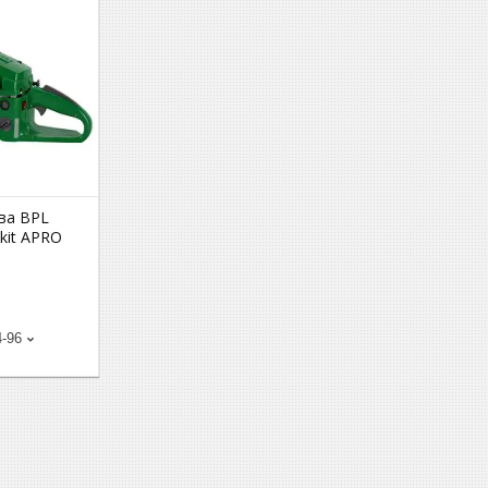
ва BPL
 kit APRO
4-96