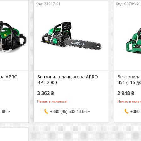
37917-21
98709-2
ва APRO
Бензопила ланцюгова APRO
Бензопила
BPL 2000
4517, 16 
3 362 ₴
2 948 ₴
Немає в наявності
Немає в наявн
4-96
+380 (95) 533-44-96
+380 