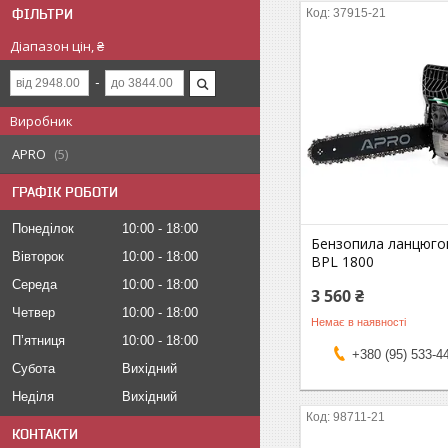
ФІЛЬТРИ
37915-21
Діапазон цін, ₴
Виробник
APRO
5
ГРАФІК РОБОТИ
Понеділок
10:00
18:00
Бензопила ланцюго
Вівторок
10:00
18:00
BPL 1800
Середа
10:00
18:00
3 560 ₴
Четвер
10:00
18:00
Немає в наявності
Пʼятниця
10:00
18:00
+380 (95) 533-4
Субота
Вихідний
Неділя
Вихідний
98711-21
КОНТАКТИ