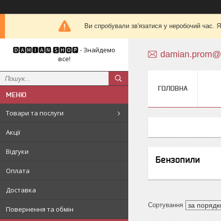
Ви спробували зв'язатися у неробочий час. Я
🅳🅰🅼🅸🅰🅽.🆂🅷🅾🅿 - Знайдемо
damian.prom@
все!
ГОЛОВНА
Товари та послуги
Акції
Відгуки
Бензопили
Оплата
Доставка
Повернення та обмін