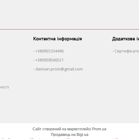
Контактна інформація
Додаткова 
+380955334496
Сертифікати
+380958566521
damian.prom@gmail.com
ності
Сайт створений на маркетплейсі
Prom.ua
Продавець на Bigl.ua