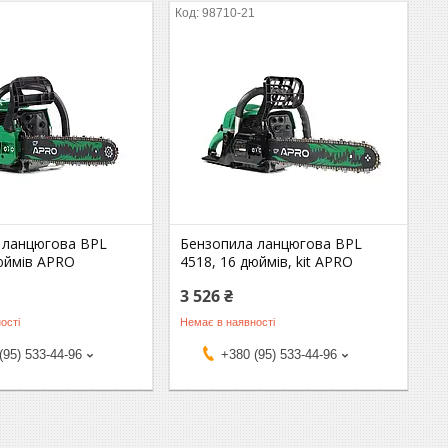
1
98710-21
 ланцюгова BPL
Бензопила ланцюгова BPL
дюймів APRO
4518, 16 дюймів, kit APRO
3 526 ₴
ості
Немає в наявності
(95) 533-44-96
+380 (95) 533-44-96