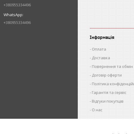
+380955334496
+380955334496
Інформація
Оплата
Доставка
Повернення та обмін
Договір оферти
Політика конфіденцій
Гарантія та сервіс
Відгуки покупців
О нас