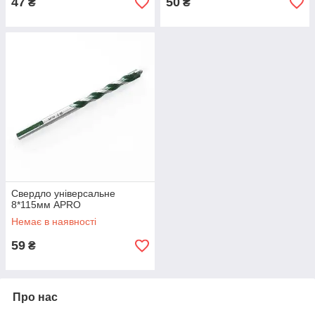
47
50
₴
₴
Свердло універсальне
8*115мм APRO
Немає в наявності
59
₴
Про нас