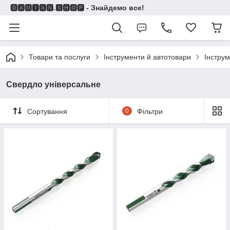
🅳🅰🅼🅸🅰🅽.🆂🅷🅾🅿 - Знайдемо все!
Товари та послуги
Інструменти й автотовари
Інстру
Свердло універсальне
Сортування
0
Фільтри