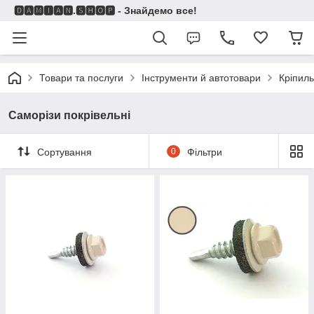
🅳🅰🅼🅸🅰🅽.🆂🅷🅾🅿 - Знайдемо все!
Товари та послуги
Інструменти й автотовари
Кріпиль
Саморізи покрівельні
Сортування
0
Фільтри