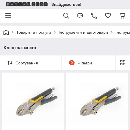
🅳🅰🅼🅸🅰🅽.🆂🅷🅾🅿 - Знайдемо все!
Товари та послуги
Інструменти й автотовари
Інстру
Кліщі затискні
Сортування
0
Фільтри