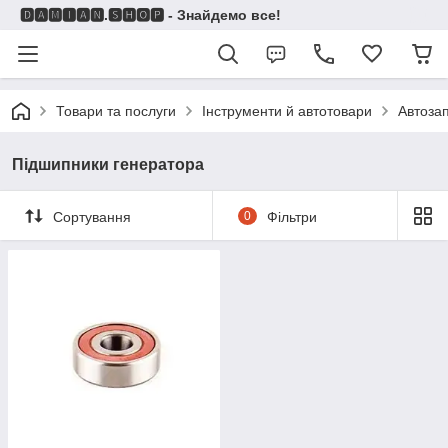
🅳🅰🅼🅸🅰🅽.🆂🅷🅾🅿 - Знайдемо все!
Товари та послуги
Інструменти й автотовари
Автоза
Підшипники генератора
Сортування
0
Фільтри