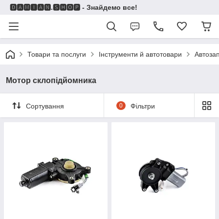
🅳🅰🅼🅸🅰🅽.🆂🅷🅾🅿 - Знайдемо все!
Товари та послуги
Інструменти й автотовари
Автоза
Мотор склопідйомника
Сортування
0
Фільтри