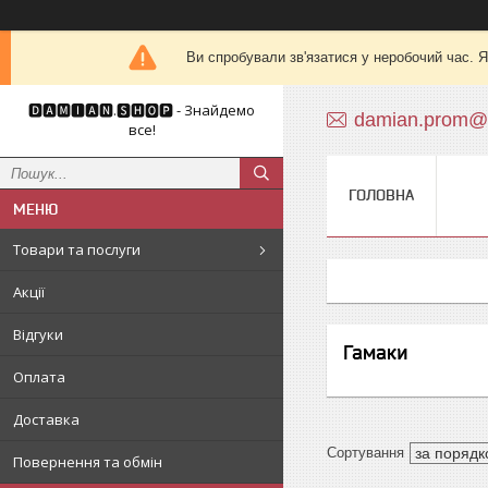
Ви спробували зв'язатися у неробочий час. Я
🅳🅰🅼🅸🅰🅽.🆂🅷🅾🅿 - Знайдемо
damian.prom@
все!
ГОЛОВНА
Товари та послуги
Акції
Відгуки
Гамаки
Оплата
Доставка
Повернення та обмін