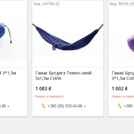
118788-22
39792-2
й 3*1,5м
Гамак Бродяга Темно-синій
Гамак Бро
3х1,5м СИЛА
3*1,5м СИ
1 083 ₴
1 002 ₴
Немає в наявності
Немає в наявн
4-96
+380 (95) 533-44-96
+380 