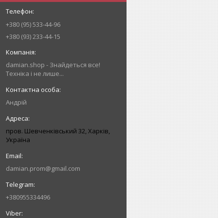
+380 (95) 533-44-96
+380 (93) 233-44-15
damian.shop - Знайдеться все!
Техніка і не лише...
Андрій
пров. Шевченківський 32, Харків,
Україна
damian.prom@gmail.com
+380955334496