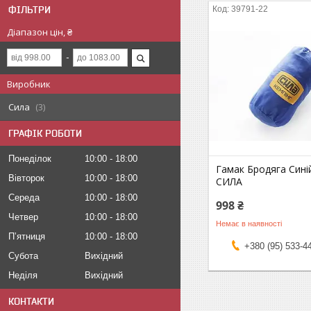
ФІЛЬТРИ
39791-22
Діапазон цін, ₴
Виробник
Сила
3
ГРАФІК РОБОТИ
Понеділок
10:00
18:00
Гамак Бродяга Сині
Вівторок
10:00
18:00
СИЛА
Середа
10:00
18:00
998 ₴
Четвер
10:00
18:00
Немає в наявності
Пʼятниця
10:00
18:00
+380 (95) 533-4
Субота
Вихідний
Неділя
Вихідний
КОНТАКТИ