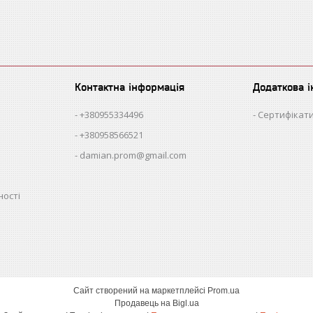
Контактна інформація
Додаткова 
+380955334496
Сертифікати
+380958566521
damian.prom@gmail.com
ності
Сайт створений на маркетплейсі
Prom.ua
Продавець на Bigl.ua