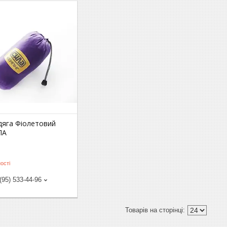
2
дяга Фіолетовий
ЛА
ості
(95) 533-44-96