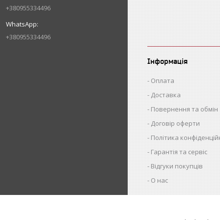
+380955334496
+380955334496
Інформація
Оплата
Доставка
Повернення та обмін
Договір оферти
Політика конфіденцій
Гарантія та сервіс
Відгуки покупців
О нас