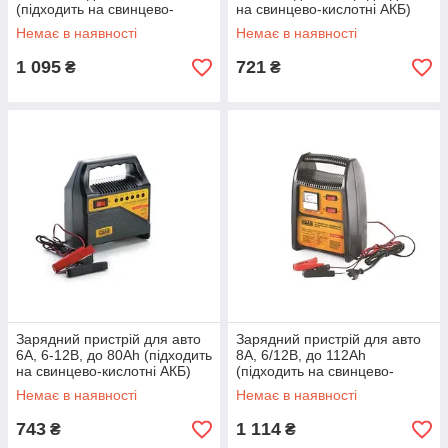
(підходить на свинцево-
на свинцево-кислотні АКБ)
кислотні, гелеві та AGM АКБ)
(світлодіодний індикатор)
Немає в наявності
Немає в наявності
(цифрове імпульсне) СИЛА
СИЛА
1 095
721
₴
₴
Зарядний пристрій для авто
Зарядний пристрій для авто
6А, 6-12В, до 80Ah (підходить
8А, 6/12В, до 112Ah
на свинцево-кислотні АКБ)
(підходить на свинцево-
(світлодіодний індикатор)
кислотні АКБ) (стрілочний
Немає в наявності
Немає в наявності
СИЛА
індикатор) СИЛА
743
1 114
₴
₴