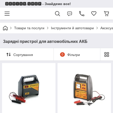
🅳🅰🅼🅸🅰🅽.🆂🅷🅾🅿 - Знайдемо все!
Товари та послуги
Інструменти й автотовари
Аксесу
Зарядні пристрої для автомобільних АКБ
Сортування
0
Фільтри